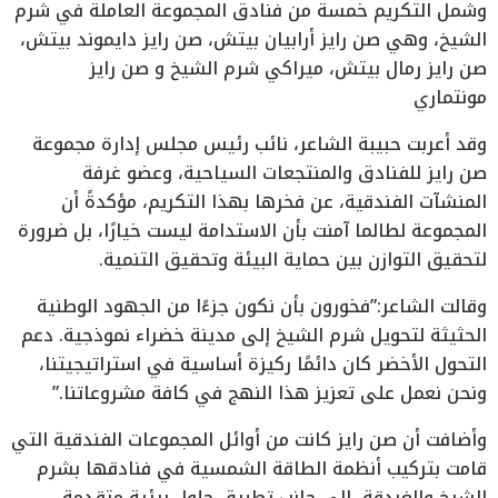
وشمل التكريم خمسة من فنادق المجموعة العاملة في شرم
الشيخ، وهي صن رايز أرابيان بيتش، صن رايز دايموند بيتش،
صن رايز رمال بيتش، ميراكي شرم الشيخ و صن رايز
مونتماري
وقد أعربت حبيبة الشاعر، نائب رئيس مجلس إدارة مجموعة
صن رايز للفنادق والمنتجعات السياحية، وعضو غرفة
المنشآت الفندقية، عن فخرها بهذا التكريم، مؤكدةً أن
المجموعة لطالما آمنت بأن الاستدامة ليست خيارًا، بل ضرورة
لتحقيق التوازن بين حماية البيئة وتحقيق التنمية.
وقالت الشاعر:”فخورون بأن نكون جزءًا من الجهود الوطنية
الحثيثة لتحويل شرم الشيخ إلى مدينة خضراء نموذجية. دعم
التحول الأخضر كان دائمًا ركيزة أساسية في استراتيجيتنا،
ونحن نعمل على تعزيز هذا النهج في كافة مشروعاتنا.”
وأضافت أن صن رايز كانت من أوائل المجموعات الفندقية التي
قامت بتركيب أنظمة الطاقة الشمسية في فنادقها بشرم
الشيخ والغردقة، إلى جانب تطبيق حلول بيئية متقدمة