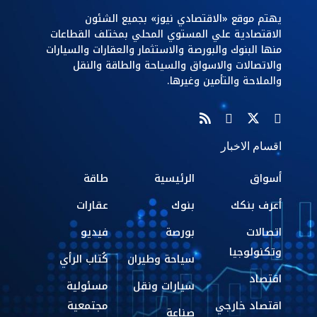
يهتم موقع «الاقتصادي نيوز» بجميع الشئون
الاقتصادية علي المستوي المحلي بمختلف القطاعات
منها البنوك والبورصة والاستثمار والعقارات والسيارات
والاتصالات والاسواق والسياحة والطاقة والنقل
والملاحة والتأمين وغيرها.
اقسام الاخبار
أسواق
الرئيسية
طاقة
أعرف بنكك
بنوك
عقارات
اتصالات
بورصة
فيديو
وتكنولوجيا
سياحة وطيران
كُتاب الرأي
اقتصاد
سيارات ونقل
مسئولية
اقتصاد خارجي
مجتمعية
صناعة