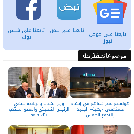
تابعنا على نبض
تابعنا على فيس
تابعنا على جوجل
بوك
نيوز
مقترحة
موضوعات
هولسيم مصر تساهم في إنشاء
وزير الشباب والرياضة يلتقي
مستشفى «بهية» الجديد
الرئيس التنفيذي والعضو المنتدب
بالتجمع الخامس
لبنك saib