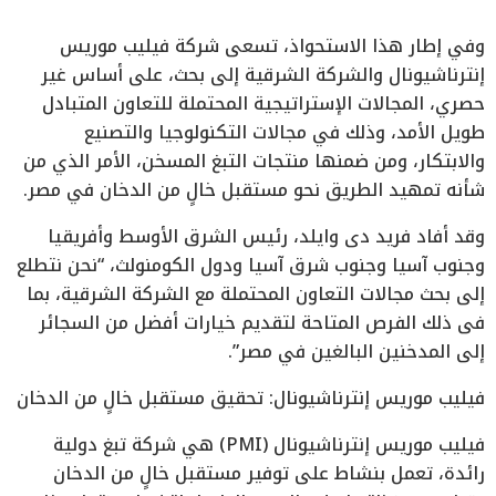
وفي إطار هذا الاستحواذ، تسعى شركة فيليب موريس
إنترناشيونال والشركة الشرقية إلى بحث، على أساس غير
حصري، المجالات الإستراتيجية المحتملة للتعاون المتبادل
طويل الأمد، وذلك في مجالات التكنولوجيا والتصنيع
والابتكار، ومن ضمنها منتجات التبغ المسخن، الأمر الذي من
شأنه تمهيد الطريق نحو مستقبل خالٍ من الدخان في مصر.
وقد أفاد فريد دي وايلد، رئيس الشرق الأوسط وأفريقيا
وجنوب آسيا وجنوب شرق آسيا ودول الكومنولث، “نحن نتطلع
إلى بحث مجالات التعاون المحتملة مع الشركة الشرقية، بما
في ذلك الفرص المتاحة لتقديم خيارات أفضل من السجائر
إلى المدخنين البالغين في مصر”.
فيليب موريس إنترناشيونال: تحقيق مستقبل خالٍ من الدخان
فيليب موريس إنترناشيونال (PMI) هي شركة تبغ دولية
رائدة، تعمل بنشاط على توفير مستقبل خالٍ من الدخان