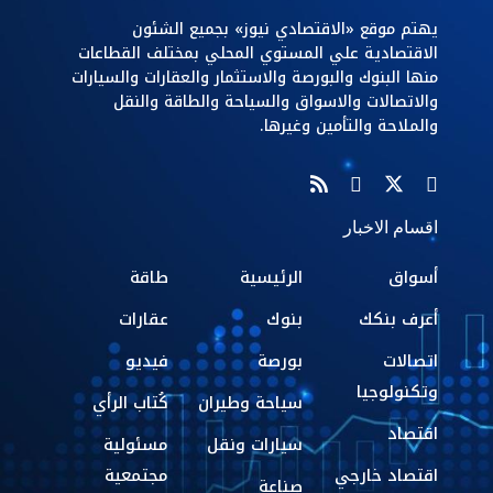
يهتم موقع «الاقتصادي نيوز» بجميع الشئون
الاقتصادية علي المستوي المحلي بمختلف القطاعات
منها البنوك والبورصة والاستثمار والعقارات والسيارات
والاتصالات والاسواق والسياحة والطاقة والنقل
والملاحة والتأمين وغيرها.
اقسام الاخبار
أسواق
الرئيسية
طاقة
أعرف بنكك
بنوك
عقارات
اتصالات
بورصة
فيديو
وتكنولوجيا
سياحة وطيران
كُتاب الرأي
اقتصاد
سيارات ونقل
مسئولية
اقتصاد خارجي
مجتمعية
صناعة