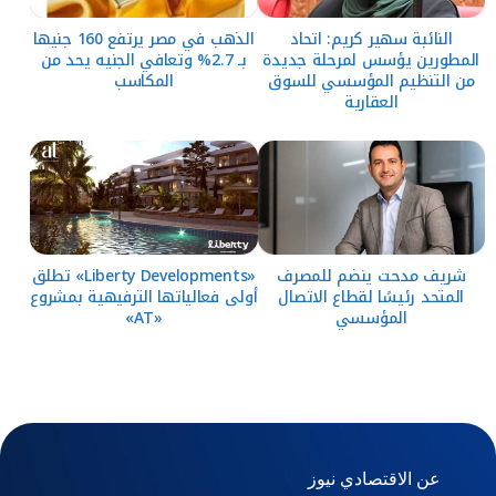
النائبة سهير كريم: اتحاد
الذهب في مصر يرتفع 160 جنيها
المطورين يؤسس لمرحلة جديدة
بـ 2.7% وتعافي الجنيه يحد من
من التنظيم المؤسسي للسوق
المكاسب
العقارية
شريف مدحت ينضم للمصرف
«Liberty Developments» تطلق
المتحد رئيسًا لقطاع الاتصال
أولى فعالياتها الترفيهية بمشروع
المؤسسي
«AT»
عن الاقتصادي نيوز