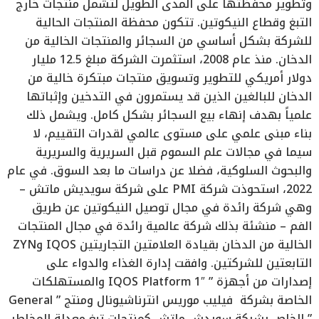
وتطوير محفظتها على المدى الطويل لتشمل منتجات خارج
التبغ وقطاع النيكوتين. تتكون محفظة المنتجات الحالية
للشركة بشكل أساسي من السجائر والمنتجات الخالية من
الدخان. منذ عام 2008، استثمرت الشركة مبلغ 12.5 مليار
دولار أمريكي للتطوير وتسويق منتجات مبتكرة خالية من
الدخان للبالغين الذين قد يستمرون في التدخين وإثباتها
علمياً بهدف إنهاء بيع السجائر بشكل كامل. ويشمل ذلك
بناء مبنى علمي على مستوى عالمي لقدرات التقييم، لا
سيما في مجالات علم السموم قبل السريرية والسريرية
والبحوث السلوكية، فضلا عن دراسات ما بعد السوق. في عام
2022، استحوذت شركة PMI على شركة سويديش ماتش –
وهي شركة رائدة في مجال توصيل النيكوتين عن طريق
الفم – منشئة بذلك شركة عالمية رائدة في مجال المنتجات
الخالية من الدخان بقيادة العلامتين التجاريتين IQOS وZYN
التابعتين للشركتين. وافقت إدارة الغذاء والدواء على
إصدارات من أجهزة ” IQOS Platform 1″ والمستهلكات
الخاصة بشركة فيليب موريس انترناشيونال ومنتج ” General
” الخاص بشركة سويدش ماتش كمنتجات تبغ معدلة المخاطر.