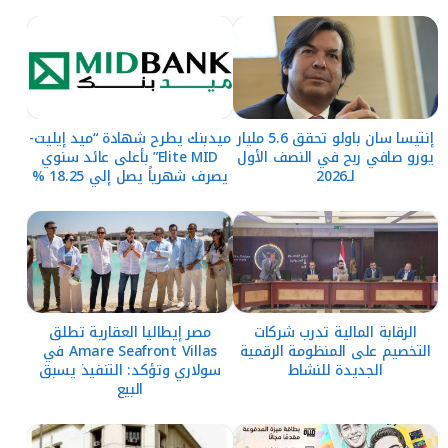
إنتيسا سان باولو تحقق 5.6 مليار
ميدبنك يطرح شهادة “ميد إيليت-
يورو صافي ربح في النصف الأول
Elite MID” بأعلى عائد سنوي
لـ2026
يصرف شهرياً يصل إلي 18.25 %
الرقابة المالية تدرب شركات
مصر إيطاليا العقارية تطلق
التخصيم على المنظومة الرقمية
Amare Seafront Villas في
الجديدة للنشاط
سولاري وتؤكد: التنفيذ يسبق
البيع