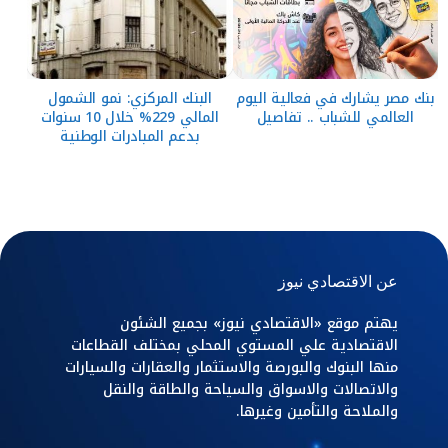
بنك مصر يشارك في فعالية اليوم
البنك المركزي: نمو الشمول
العالمي للشباب .. تفاصيل
المالي 229% خلال 10 سنوات
بدعم المبادرات الوطنية
عن الاقتصادي نيوز
يهتم موقع «الاقتصادي نيوز» بجميع الشئون
الاقتصادية علي المستوي المحلي بمختلف القطاعات
منها البنوك والبورصة والاستثمار والعقارات والسيارات
والاتصالات والاسواق والسياحة والطاقة والنقل
والملاحة والتأمين وغيرها.