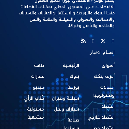
يهتم موقع «الاقتصادي نيوز» بجميع الشئون
الاقتصادية علي المستوي المحلي بمختلف القطاعات
منها البنوك والبورصة والاستثمار والعقارات والسيارات
والاتصالات والاسواق والسياحة والطاقة والنقل
والملاحة والتأمين وغيرها.
اقسام الاخبار
أسواق
الرئيسية
طاقة
أعرف بنكك
بنوك
عقارات
اتصالات
بورصة
فيديو
وتكنولوجيا
سياحة وطيران
كُتاب الرأي
اقتصاد
سيارات ونقل
مسئولية
اقتصاد خارجي
مجتمعية
صناعة
اقتصاد مصر
واستثمار