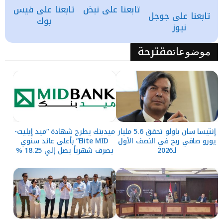
تابعنا على نبض
تابعنا على فيس
تابعنا على جوجل
بوك
نيوز
مقترحة
موضوعات
إنتيسا سان باولو تحقق 5.6 مليار
ميدبنك يطرح شهادة “ميد إيليت-
يورو صافي ربح في النصف الأول
Elite MID” بأعلى عائد سنوي
لـ2026
يصرف شهرياً يصل إلي 18.25 %