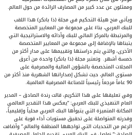
وممثلون عن عدد كبير من المصارف الرائدة من حول العالم.
ويأتي منح هيئة التحكيم في مجلة (ذا بانكر) هذا اللقب
للبنك العربي، بناءً على مجموعة من المعايير المتخصصة
والمرتبطة بالمركز المالي للبنك وأدائه والاستراتيجية التي
يتبناها بالإضافة إلى مجموعة من المعايير المتخصصة
الأخرى، والتي يتم دراستها وتقييمها على مدار أكثر من
خمسة أشهر. وتعتبر مجلة (ذا بانكر) واحدة من أعرق
المجلات المتخصصة بالشؤون المالية والمصرفية على
مستوى العالم، حيث تشكل إصداراتها الشهرية منذ أكثر من
90 عاماً مرجعاً رئيسياً للصناعة المصرفية العالمية.
وفي تعليقها على هذا التكريم، قالت رندة الصادق – المدير
العام التنفيذي للبنك العربي: “يعكس هذا التقدير العالمي
المكانة المتميزة التي يتبوأها البنك العربي محلياً وإقليمياً،
وقدرته المتواصلة على تحقيق مستويات أداء قوية على
الرغم من التحديات التي تواجهها المنطقة والعالم.” وأضافت
الصادق:” نواصل في البنك العربي تقديم الحلول المصرفية