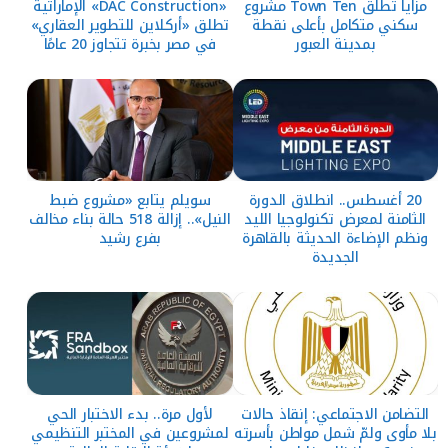
مزايا تطلق Town Ten مشروع
«DAC Construction» الإماراتية
سكني متكامل بأعلى نقطة
تطلق «أركلاين للتطوير العقاري»
بمدينة العبور
في مصر بخبرة تتجاوز 20 عامًا
20 أغسطس.. انطلاق الدورة
سويلم يتابع «مشروع ضبط
الثامنة لمعرض تكنولوجيا الليد
النيل».. إزالة 518 حالة بناء مخالف
ونظم الإضاءة الحديثة بالقاهرة
بفرع رشيد
الجديدة
التضامن الاجتماعي: إنقاذ حالات
لأول مرة.. بدء الاختبار الحي
بلا مأوى ولمّ شمل مواطن بأسرته
لمشروعين في المختبر التنظيمي