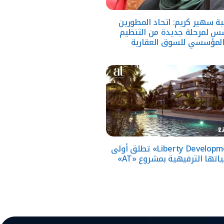
ئبة سهير كريم: اتحاد المطورين
س لمرحلة جديدة من التنظيم
لمؤسسي للسوق العقارية
«Liberty Developments» تطلق أولى
ياتها الترفيهية بمشروع «AT»