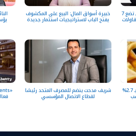
لجنة إدارة الأزمات باتحاد المقاولين تضع 7
خبيرة أسواق المال: البيع على المكشوف
النا
قاولات
يفتح الباب لاستراتيجيات استثمار جديدة
يؤس
ا
الذهب في مصر يرتفع 160 جنيها بـ 2.7%
شريف مدحت ينضم للمصرف المتحد رئيسًا
سب
لقطاع الاتصال المؤسسي
فعال