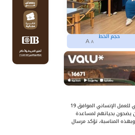
حجم الخط
A
A
تحتفي مؤسسة مرسال، عضو التحالف الوطني للعمل الأهلي التنموي، باليوم العالمي للعمل الإنساني الموافق 19
ين يضحون بحياتهم لمساعدة
ين، وتخليدًا لذكرى ضحايا الهجوم على مقر الأمم المتحدة في بغداد عام 2003. وبهذه المناسبة، تؤكد مرسال