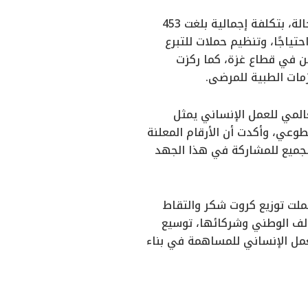
خلال عام 2025، قدمت المؤسسة 448 ألف خدمة طبية واجتماعية وإغاثية لـ 40 ألف حالة، بتكلفة إجمالية بلغت 453
ياجًا، وتنظيم حملات للتبرع
ين في قطاع غزة، كما ركزت
زمات الطبية للمرضى.
المي للعمل الإنساني يمثل
وعي، وأكدت أن الأرقام المعلنة
جميع للمشاركة في هذا الجهد
لت توزيع كروت شكر والتقاط
الف الوطني وشركائها، توسيع
لعمل الإنساني للمساهمة في بناء