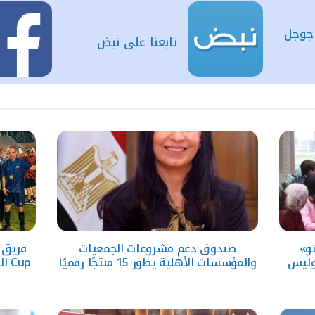
 جوجل
تابعنا على نبض
تو»
صندوق دعم مشروعات الجمعيات
وليس
والمؤسسات الأهلية يطور 15 منتجًا رقميًا
Cup