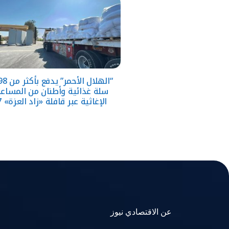
سلة غذائية وأطنان من المساع
الإغاثية عبر قافلة «زاد العزة» 247
عن الاقتصادي نيوز