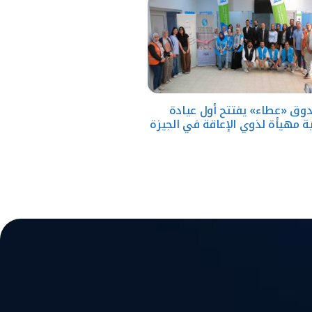
وق «عطاء» يفتتح أول عيادة
 مهيأة لذوي الإعاقة في الجيزة