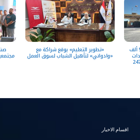
“الهلال الأحمر” يدفع بأكثر من 98 ألف
«تطوير التعليم» يوقع شراكة مع
صند
دات
«وادواني» لتأهيل الشباب لسوق العمل
مجتمعية
اقسام الاخبار