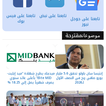
تابعنا على نبض
تابعنا على فيس
تابعنا على جوجل
بوك
نيوز
مقترحة
موضوعات
إنتيسا سان باولو تحقق 5.6 مليار
ميدبنك يطرح شهادة “ميد إيليت-
يورو صافي ربح في النصف الأول
Elite MID” بأعلى عائد سنوي
لـ2026
يصرف شهرياً يصل إلي 18.25 %