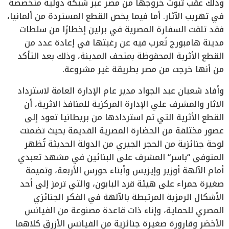
وذلك عقب ثبوت خروجها من مصر عبر شبكة دولية متخصصة
في تهريب الآثار. أما فيما يخص القطع المستردة من ألمانيا،
فقد تلقت السفارة المصرية في برلين إخطارًا من سلطات
مدينة هامبورج تُعرب فيه عن رغبتها في إعادة عدد من
القطع الأثرية المحفوظة بمتحف المدينة، وذلك بعد التأكد
من أنها خرجت من مصر بطريقة غير مشروعة.
وأفاد شعبان عبد الجواد مدير عام الإدارة العامة لاسترداد
الاثار والمشرف علي الإدارة المركزية للمنافذ الاثرية، أن
القطع الأثرية التي تم استردادها من بريطانيا تعود إلى
عصور مختلفة من الحضارة المصرية القديمة بحيث تضمنت
لوحة جنائزية من الحجر الجيري من الدولة الحديثة تُظهر
المتوفى “باسر“ المشرف على البنائين في مشهد تعبدي
أمام الآلهة أوزير وإيزيس وأبناء حورس الأربعة، وتميمة
صغيرة حمراء على هيئة قرد البابون، والتي ترمز إلى أحد
الأشكال الرمزية المرتبطة بالآلهة في الفكر الجنائزي
المصري للحماية، وإناء ذات قاعدة مصنوعة من الفيانس
الأخضر وقارورة صغيرة جنائزية من الفيانس الأزرق كلاهما