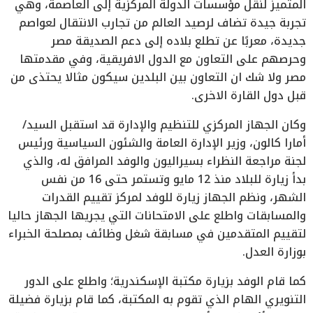
المتميز لنقل مؤسسات الدولة المركزية إلى العاصمة، وهي
تجربة جيدة تضاف لرصيد العالم من تجارب الانتقال لعواصم
جديدة، معربًا عن تطلع بلاده إلى دعم الصديقة مصر
وحرصهم على التعاون مع الدول الافريقية، وفي مقدمتها
مصر ولا شك ان التعاون بين البلدين سيكون مثالا يحتذى من
قبل دول القارة الاخرى.
وكان الجهاز المركزي للتنظيم والإدارة قد استقبل السيد/
أمارا كالون، وزير الإدارة العامة والشئون السياسية ورئيس
لجنة مراجعة النظراء بسيراليون والوفد المرافق له، والذي
بدأ زيارة للبلاد منذ 12 مايو وتستمر حتى 16 من نفس
الشهر، ونظم الجهاز زيارة للوفد لمركز تقييم القدرات
والمسابقات واطلع على الامتحانات التي يجريها الجهاز حاليا
لتقييم المتقدمين في مسابقة شغل وظائف بمصلحة الخبراء
بوزارة العدل.
كما قام الوفد بزيارة مكتبة الإسكندرية؛ واطلع على الدور
التنويري الهام الذي تقوم به المكتبة، كما قام بزيارة فضيلة