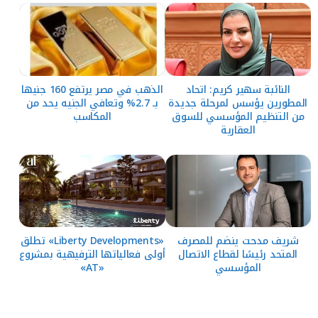
النائبة سهير كريم: اتحاد
الذهب في مصر يرتفع 160 جنيها
المطورين يؤسس لمرحلة جديدة
بـ 2.7% وتعافي الجنيه يحد من
من التنظيم المؤسسي للسوق
المكاسب
العقارية
شريف مدحت ينضم للمصرف
«Liberty Developments» تطلق
المتحد رئيسًا لقطاع الاتصال
أولى فعالياتها الترفيهية بمشروع
المؤسسي
«AT»