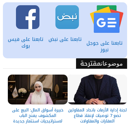
تابعنا على نبض
تابعنا على فيس
تابعنا على جوجل
بوك
نيوز
مقترحة
موضوعات
لجنة إدارة الأزمات باتحاد المقاولين
خبيرة أسواق المال: البيع على
تضع 7 توصيات لإنقاذ قطاع
المكشوف يفتح الباب
العقارات والمقاولات
لاستراتيجيات استثمار جديدة