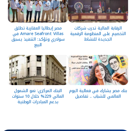
الرقابة المالية تدرب شركات
مصر إيطاليا العقارية تطلق
التخصيم على المنظومة الرقمية
Amare Seafront Villas في
الجديدة للنشاط
سولاري وتؤكد: التنفيذ يسبق
البيع
بنك مصر يشارك في فعالية اليوم
البنك المركزي: نمو الشمول
العالمي للشباب .. تفاصيل
المالي 229% خلال 10 سنوات
بدعم المبادرات الوطنية