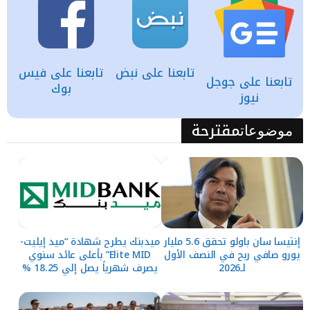
تابعنا على نبض
تابعنا على فيس
تابعنا على جوجل
بوك
نيوز
مقترحة
موضوعات
إنتيسا سان باولو تحقق 5.6 مليار
ميدبنك يطرح شهادة “ميد إيليت-
يورو صافي ربح في النصف الأول
Elite MID” بأعلى عائد سنوي
لـ2026
يصرف شهرياً يصل إلي 18.25 %