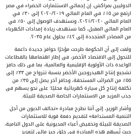
الدوليين بمراكش، إن إجمالي الاستثمارات الخضراء في مصر
ارتفع من ١٥٪ في العام المالي ٢٠٢٠/٢٠١٩ إلى ٣٠٪ في
العام المالي ٢٠٢١/٢٠٢٠، ونستهدف الوصول إلى ٥٠٪ في
العام المالي المقبل، كما نستهدف زيادة إمدادات الكهرباء
من المصادر المتجددة إلى ٤٢٪ بحلول عام ٢٠٣٥.
ولفت إلى أن الحكومة طرحت مؤخرًا حوافز جديدة داعمة
للتحول إلى الاقتصاد الأخضر، فى إطار اهتمامها بالقطاعات
الواعدة ذات الأولوية الإقليمية والعالمية، بما فى ذلك حافز
تشجيع إنتاج الهيدروجين الأخضر بنسبة تترواح من ٣٣٪ إلى
٥٥٪ من الضرائب المستحقة، وحافز آخر يصل إلى ٣٥٪ من
تكلفة إنتاج كل سيارة كهربائية محليًا؛ على نحو يسهم فى
جذب المزيد من الاستثمارات الخاصة الصديقة للبيئة.
وأشار الوزير، إلى أننا نطرح مبادرة «تحالف الديون من أجل
التنمية المستدامة» لتقديم دفعة قوية للاستثمارات
الصديقة للبيئة وتخفيض أعباء المديونية على الدول النامية،
حيث تُسهم هذه المبادرة في خلق حيز مالي لتعزيز