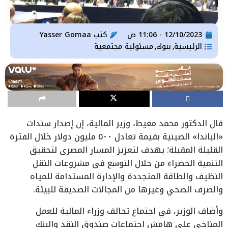
12/10/2023 - 11:06 ص
كتب
Yasser Gomaa
الرئيسية
بنوك
مسئولية مجتمعية
,
,
قال الدكتور محمد معيط، وزير المالية، إن إصدار سندات
«الباندا» الصينية بقيمة تعادل ٥٠٠ مليون دولار خلال الفترة
القليلة المقبلة؛ يهدف لتعزيز المسار المصري لتحقيق
التنمية الخضراء من خلال التوسع فى مشروعات النقل
النظيف والطاقة المتجددة والإدارة المستدامة للمياه
والصرف الصحي وغيرها من المجالات الصديقة للبيئة.
وأضاف الوزير، في اجتماع تحالف وزراء المالية للعمل
المناخي على هامش اجتماعات صندوق النقد والبنك