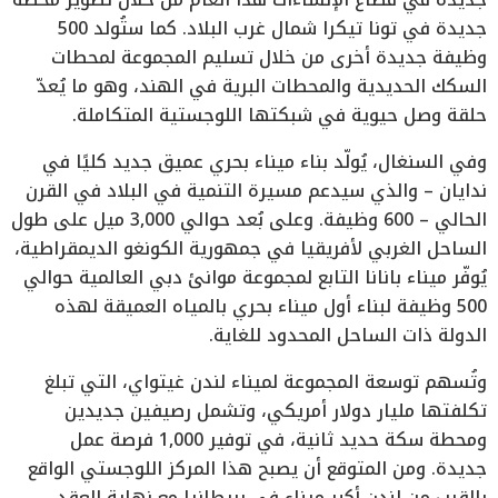
جديدة في تونا تيكرا شمال غرب البلاد. كما ستُولد 500
وظيفة جديدة أخرى من خلال تسليم المجموعة لمحطات
السكك الحديدية والمحطات البرية في الهند، وهو ما يُعدّ
حلقة وصل حيوية في شبكتها اللوجستية المتكاملة.
وفي السنغال، يُولّد بناء ميناء بحري عميق جديد كليًا في
ندايان – والذي سيدعم مسيرة التنمية في البلاد في القرن
الحالي – 600 وظيفة. وعلى بُعد حوالي 3,000 ميل على طول
الساحل الغربي لأفريقيا في جمهورية الكونغو الديمقراطية،
يُوفّر ميناء بانانا التابع لمجموعة موانئ دبي العالمية حوالي
500 وظيفة لبناء أول ميناء بحري بالمياه العميقة لهذه
الدولة ذات الساحل المحدود للغاية.
وتُسهم توسعة المجموعة لميناء لندن غيتواي، التي تبلغ
تكلفتها مليار دولار أمريكي، وتشمل رصيفين جديدين
ومحطة سكة حديد ثانية، في توفير 1,000 فرصة عمل
جديدة. ومن المتوقع أن يصبح هذا المركز اللوجستي الواقع
بالقرب من لندن أكبر ميناء في بريطانيا مع نهاية العقد