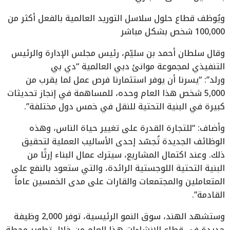
ويُوظف قطاع حلول سلاسل التوريد العالمية بالفعل أكثر من
100,000 شخص بشكل مباشر
وقال سلطان أحمد بن سليّم، رئيس مجلس الإدارة والرئيس
التنفيذي لمجموعة موانئ دبي العالمية “دي بي
ورلد”: “يسرنا أن يوفر استثمارنا فرص عمل لما يقرب من
5,000 شخص هذا العام وحده، للمساهمة في إنجاز تحديثات
كبيرة في البنية التحتية للنقل في خمس دول مختلفة”.
وأضاف: “للتجارة القدرة على تغيير حياة الناس، وهذه
الوظائف الجديدة تُجسّد إحدى الأساليب العملية لتحقيق
ذلك. وعند اكتمال المشاريع، سيترك عمال البناء إرثًا من
البنية التحتية اللوجستية الرائدة، والتي ستعود بالنفع على
المتعاملين والمجتمعات والقارات على مدى الخمسين عاماً
القادمة”.
وستشهد الهند، سوق النمو الرئيسية، توفر 2,000 وظيفة
جديدة في قطاع الإنشاءات هذا العام من خلال تطوير محطة