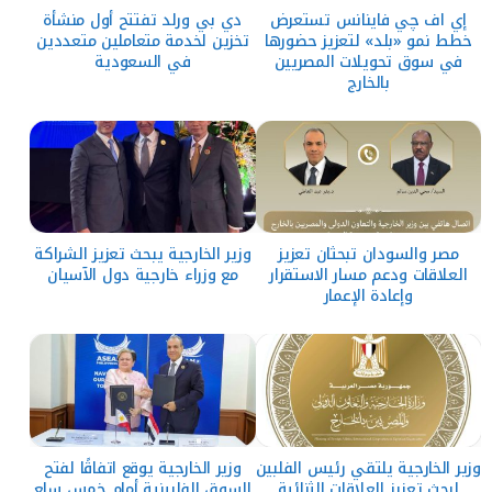
إي اف چي فاينانس تستعرض
دي بي ورلد تفتتح أول منشأة
خطط نمو «بلد» لتعزيز حضورها
تخزين لخدمة متعاملين متعددين
في سوق تحويلات المصريين
في السعودية
بالخارج
مصر والسودان تبحثان تعزيز
وزير الخارجية يبحث تعزيز الشراكة
العلاقات ودعم مسار الاستقرار
مع وزراء خارجية دول الآسيان
وإعادة الإعمار
وزير الخارجية يلتقي رئيس الفلبين
وزير الخارجية يوقع اتفاقًا لفتح
لبحث تعزيز العلاقات الثنائية
السوق الفلبينية أمام خمس سلع