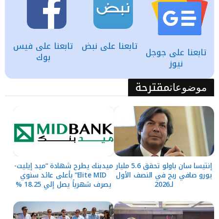
تابعنا على نبض
تابعنا على فيس
تابعنا على جوجل
بوك
نيوز
مقترحة
موضوعات
إنتيسا سان باولو تحقق 5.6 مليار
ميدبنك يطرح شهادة “ميد إيليت-
يورو صافي ربح في النصف الأول
Elite MID” بأعلى عائد سنوي
لـ2026
يصرف شهرياً يصل إلي 18.25 %