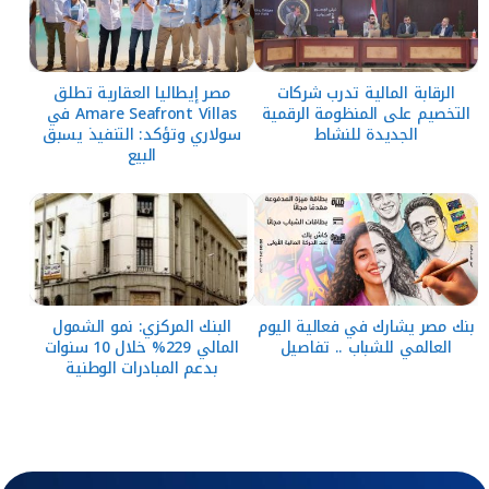
الرقابة المالية تدرب شركات
مصر إيطاليا العقارية تطلق
التخصيم على المنظومة الرقمية
Amare Seafront Villas في
الجديدة للنشاط
سولاري وتؤكد: التنفيذ يسبق
البيع
بنك مصر يشارك في فعالية اليوم
البنك المركزي: نمو الشمول
العالمي للشباب .. تفاصيل
المالي 229% خلال 10 سنوات
بدعم المبادرات الوطنية