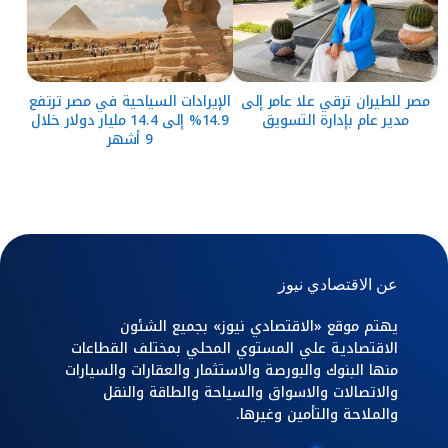
مصر للطيران ترقي علا عامر إلى
الإيرادات السياحية في مصر ترتفع
مدير عام بإدارة التسويق
14.9% إلى 14.4 مليار دولار خلال
9 أشهر
عن الاقتصادي نيوز
يهتم موقع «الاقتصادي نيوز» بجميع الشئون
الاقتصادية علي المستوي المحلي بمختلف القطاعات
منها البنوك والبورصة والاستثمار والعقارات والسيارات
والاتصالات والاسواق والسياحة والطاقة والنقل
والملاحة والتأمين وغيرها.