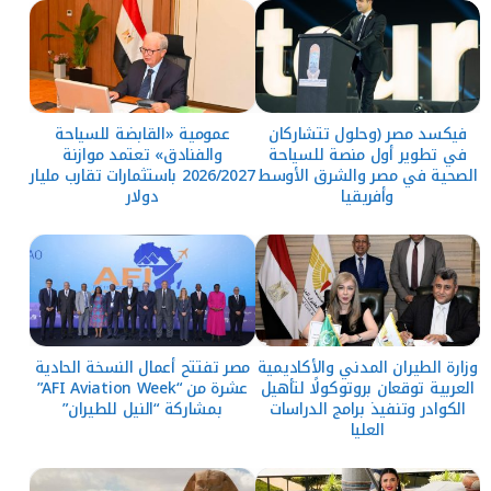
فيكسد مصر (وحلول تتشاركان
عمومية «القابضة للسياحة
في تطوير أول منصة للسياحة
والفنادق» تعتمد موازنة
الصحية في مصر والشرق الأوسط
2026/2027 باستثمارات تقارب مليار
وأفريقيا
دولار
وزارة الطيران المدني والأكاديمية
مصر تفتتح أعمال النسخة الحادية
العربية توقعان بروتوكولًا لتأهيل
عشرة من “AFI Aviation Week”
الكوادر وتنفيذ برامج الدراسات
بمشاركة “النيل للطيران”
العليا