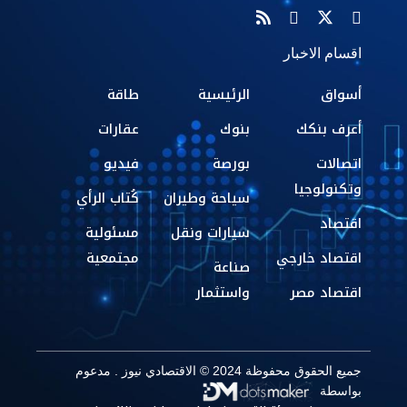
اقسام الاخبار
أسواق
الرئيسية
طاقة
أعرف بنكك
بنوك
عقارات
اتصالات
بورصة
فيديو
وتكنولوجيا
سياحة وطيران
كُتاب الرأي
اقتصاد
سيارات ونقل
مسئولية
اقتصاد خارجي
مجتمعية
صناعة
اقتصاد مصر
واستثمار
جميع الحقوق محفوظة 2024 © الاقتصادي نيوز . مدعوم
بواسطة