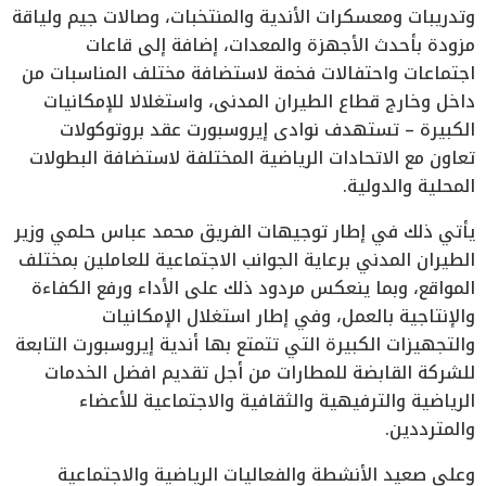
وتدريبات ومعسكرات الأندية والمنتخبات، وصالات جيم ولياقة
مزودة ‏بأحدث الأجهزة والمعدات، إضافة إلى قاعات
اجتماعات واحتفالات فخمة لاستضافة مختلف المناسبات من
‏داخل وخارج قطاع الطيران المدني، واستغلالا للإمكانيات
الكبيرة – تستهدف نوادي إيروسبورت عقد ‏بروتوكولات
تعاون مع الاتحادات الرياضية المختلفة لاستضافة البطولات
المحلية والدولية.‏
يأتي ذلك في إطار توجيهات الفريق محمد عباس حلمي وزير
الطيران المدني برعاية الجوانب الاجتماعية للعاملين ‏بمختلف
المواقع، وبما ينعكس مردود ذلك على الأداء ورفع الكفاءة
والإنتاجية بالعمل، وفي إطار استغلال ‏الإمكانيات
والتجهيزات الكبيرة التي تتمتع بها أندية إيروسبورت التابعة
للشركة القابضة للمطارات من ‏أجل تقديم افضل الخدمات
الرياضية والترفيهية والثقافية والاجتماعية للأعضاء
والمترددين.
وعلى صعيد الأنشطة والفعاليات الرياضية والاجتماعية