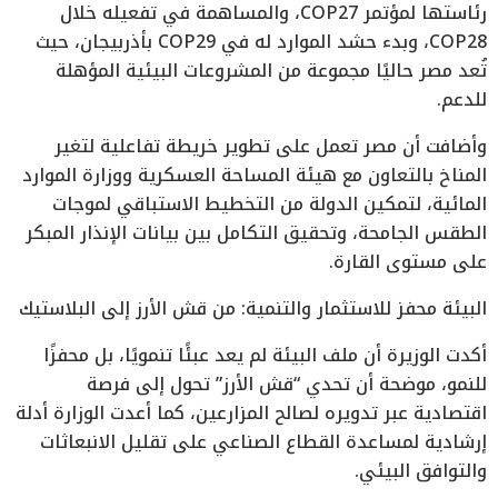
رئاستها لمؤتمر COP27، والمساهمة في تفعيله خلال
COP28، وبدء حشد الموارد له في COP29 بأذربيجان، حيث
تُعد مصر حاليًا مجموعة من المشروعات البيئية المؤهلة
للدعم.
وأضافت أن مصر تعمل على تطوير خريطة تفاعلية لتغير
المناخ بالتعاون مع هيئة المساحة العسكرية ووزارة الموارد
المائية، لتمكين الدولة من التخطيط الاستباقي لموجات
الطقس الجامحة، وتحقيق التكامل بين بيانات الإنذار المبكر
على مستوى القارة.
البيئة محفز للاستثمار والتنمية: من قش الأرز إلى البلاستيك
أكدت الوزيرة أن ملف البيئة لم يعد عبئًا تنمويًا، بل محفزًا
للنمو، موضحة أن تحدي “قش الأرز” تحول إلى فرصة
اقتصادية عبر تدويره لصالح المزارعين، كما أعدت الوزارة أدلة
إرشادية لمساعدة القطاع الصناعي على تقليل الانبعاثات
والتوافق البيئي.