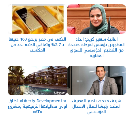
النائبة سهير كريم: اتحاد
الذهب في مصر يرتفع 160 جنيها
المطورين يؤسس لمرحلة جديدة
بـ 2.7% وتعافي الجنيه يحد من
من التنظيم المؤسسي للسوق
المكاسب
العقارية
شريف مدحت ينضم للمصرف
«Liberty Developments» تطلق
المتحد رئيسًا لقطاع الاتصال
أولى فعالياتها الترفيهية بمشروع
المؤسسي
«AT»