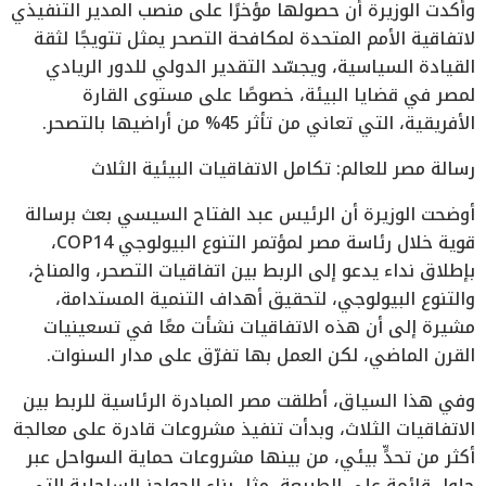
وأكدت الوزيرة أن حصولها مؤخرًا على منصب المدير التنفيذي
لاتفاقية الأمم المتحدة لمكافحة التصحر يمثل تتويجًا لثقة
القيادة السياسية، ويجسّد التقدير الدولي للدور الريادي
لمصر في قضايا البيئة، خصوصًا على مستوى القارة
الأفريقية، التي تعاني من تأثر 45% من أراضيها بالتصحر.
رسالة مصر للعالم: تكامل الاتفاقيات البيئية الثلاث
أوضحت الوزيرة أن الرئيس عبد الفتاح السيسي بعث برسالة
قوية خلال رئاسة مصر لمؤتمر التنوع البيولوجي COP14،
بإطلاق نداء يدعو إلى الربط بين اتفاقيات التصحر، والمناخ،
والتنوع البيولوجي، لتحقيق أهداف التنمية المستدامة،
مشيرة إلى أن هذه الاتفاقيات نشأت معًا في تسعينيات
القرن الماضي، لكن العمل بها تفرّق على مدار السنوات.
وفي هذا السياق، أطلقت مصر المبادرة الرئاسية للربط بين
الاتفاقيات الثلاث، وبدأت تنفيذ مشروعات قادرة على معالجة
أكثر من تحدٍّ بيئي، من بينها مشروعات حماية السواحل عبر
حلول قائمة على الطبيعة، مثل بناء الحواجز الساحلية التي