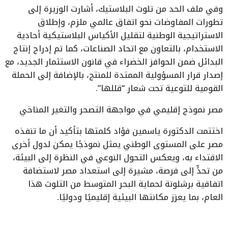
وفي ملف الحد من تلوث البلاستيك، أشارت الوزيرة إلى
تطورات المفاوضات نحو اتفاق عالمي ملزم، وإطلاق
الاستراتيجية الوطنية لتقليل الأكياس البلاستيكية أحادية
الاستخدام، بالتعاون مع اتحاد الصناعات، كما تم إدراج إنتاج
البدائل ضمن الحوافز الخضراء في قانون الاستثمار الجديد، مع
إصدار قرار المسؤولية الممتدة للمنتج، بالإضافة إلى الحملة
القومية للتوعية تحت شعار “قللها”.
مصر نموذج إقليمي في مواجهة التصحر والتغير المناخي
اختتمت الدكتورة ياسمين فؤاد كلمتها بتأكيد أن ما تنفذه
مصر على المستوى الوطني يمثل نموذجًا يمكن لدول أخرى
الاقتداء به، ويعكس التحول النوعي في النظرة إلى البيئة،
من تحدٍّ إلى فرصة، مشيرة إلى استعداد مصر لاستضافة
اتفاقية برشلونة لحماية البحر المتوسط من التلوث هذا
العام، بما يعزز مكانتها البيئية إقليميًا ودوليًا.