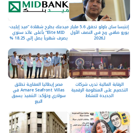
إنتيسا سان باولو تحقق 5.6 مليار
ميدبنك يطرح شهادة “ميد إيليت-
يورو صافي ربح في النصف الأول
Elite MID” بأعلى عائد سنوي
لـ2026
يصرف شهرياً يصل إلي 18.25 %
الرقابة المالية تدرب شركات
مصر إيطاليا العقارية تطلق
التخصيم على المنظومة الرقمية
Amare Seafront Villas في
الجديدة للنشاط
سولاري وتؤكد: التنفيذ يسبق
البيع