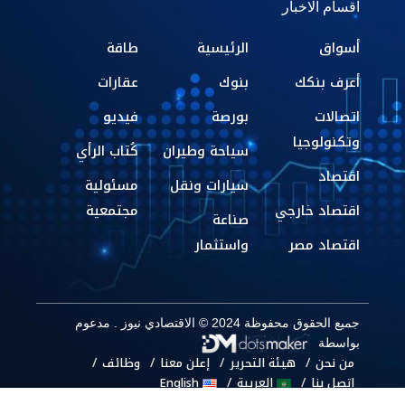
اقسام الاخبار
أسواق
الرئيسية
طاقة
أعرف بنكك
بنوك
عقارات
اتصالات
بورصة
فيديو
وتكنولوجيا
سياحة وطيران
كُتاب الرأي
اقتصاد
سيارات ونقل
مسئولية
اقتصاد خارجي
مجتمعية
صناعة
اقتصاد مصر
واستثمار
جميع الحقوق محفوظة 2024 © الاقتصادي نيوز . مدعوم
بواسطة
من نحن
هيئة التحرير
إعلن معنا
وظائف
اتصل بنا
العربية
English