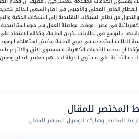
تقاء بمستوى الخدمات المقدمة للمشتركين ، مضيفا ان قطاع الكه
 القطاع الخاص المحلي والأجنبي فى اطار السعي الدائم لتحدي
والتحول من نظام الشبكات التقليدية إلى الشبكات الذكية وال
لكهربائية فى مصر ، موضحا مواصلة العمل فى ضوء استراتيجية ا
ئدها بالتوسع فى بطاريات تخزين الطاقة، وكذلك الاعتماد على 
بة الطاقة المتجددة فى مزيج الطاقة وخفض استهلاك الوقود ا
كدا ان تقديم الخدمات الكهربائية بمستوى لائق والالتزام بالمع
للبنية التحتية على مستوى الدولة احد اهم معايير النجاح وضمن 
بط المختصر للمقال
رابط المختصر وشاركه للوصول المباشر للمقال