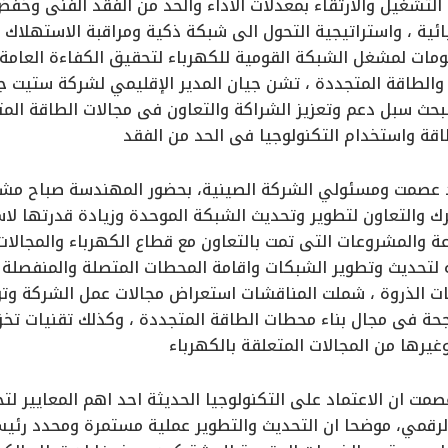
لتشغيل والارتقاء بمعدلات الأداء والحد من الفقد الفنى وخ
ائية ، واستراتيجية التحول الى شبكة ذكية ومراقبة الاستهلاك 
لومات لمشغل الشبكة القومية للكهرباء لتحقيق الكفاءة العامة
 لبحث سبل دعم وتعزيز الشراكة والتعاون فى مجالات الطاقة ال
قة واستخدام التكنولوجيا فى الحد من الفقد
 عصمت ومسئولي الشركة الصينية، بحضور المهندسة صباح مشالى 
ك والتعاون لتطوير وتحديث الشبكة الموحدة وزيادة قدرتها لا
عة والمشروعات التى تمت بالتعاون مع قطاع الكهرباء والمجالات
 لتحديث وتطوير الشبكات واقامة المحطات المتصلة والمنفصلة 
ت الذروة ، شملت المناقشات استعراض مجالات عمل الشركة وتو
جحة فى مجال بناء محطات الطاقة المتجددة ، وكذلك تقنيات تخ
غيرها من المجالات المتعلقة بالكهرباء
صمت ان الاعتماد على التكنولوجيا الحديثة احد اهم المعايير لت
لرقمي، موضحا ان التحديث والتطوير عملية مستمرة ومحدد رئي