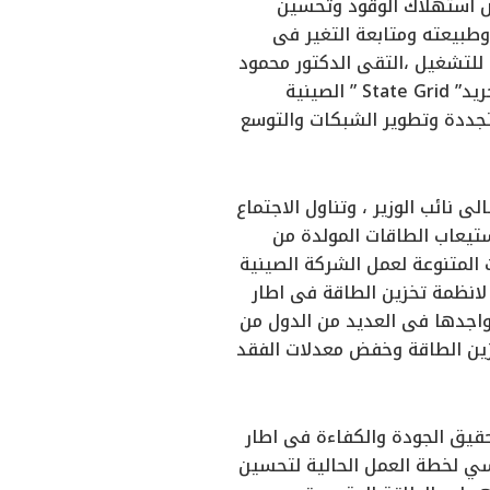
فض استهلاك الوقود وتحسين
وطبيعته ومتابعة التغير فى
 للتشغيل ،التقى الدكتور محمود
عصمت وزير الكهرباء والطاقة المتجددة ، تشن جيان المدير الإقليمي لشركة ستيت جريد” State Grid ” الصينية
متجددة وتطوير الشبكات والتوسع
نائب الوزير ، وتناول الاجتماع
ستيعاب الطاقات المولدة من
 المتنوعة لعمل الشركة الصينية
لانظمة تخزين الطاقة فى اطار
اجدها فى العديد من الدول من
زين الطاقة وخفض معدلات الفقد
حقيق الجودة والكفاءة فى اطار
سي لخطة العمل الحالية لتحسين