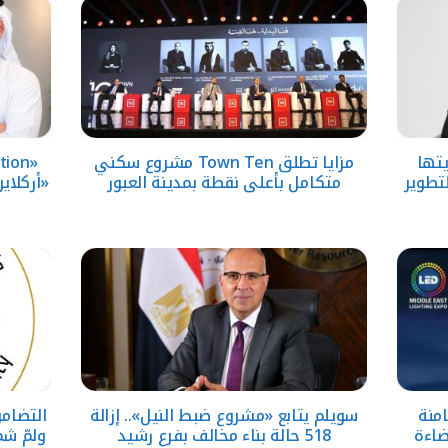
لق رؤيتها
مزايا تطلق Town Ten مشروع سكني
تطوير
متكامل بأعلى نقطة بمدينة العبور
«أركلاي
امنة
سويلم يتابع «مشروع ضبط النيل».. إزالة
التضامن
ضاءة
518 حالة بناء مخالف بفرع رشيد