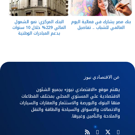
بنك مصر يشارك في فعالية اليوم
البنك المركزي: نمو الشمول
العالمي للشباب .. تفاصيل
المالي 229% خلال 10 سنوات
بدعم المبادرات الوطنية
عن الاقتصادي نيوز
يهتم موقع «الاقتصادي نيوز» بجميع الشئون
الاقتصادية علي المستوي المحلي بمختلف القطاعات
منها البنوك والبورصة والاستثمار والعقارات والسيارات
والاتصالات والاسواق والسياحة والطاقة والنقل
والملاحة والتأمين وغيرها.