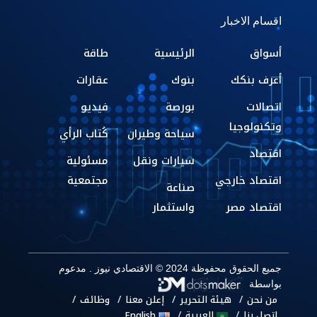
اقسام الاخبار
أسواق
الرئيسية
طاقة
أعرف بنكك
بنوك
عقارات
اتصالات
بورصة
فيديو
وتكنولوجيا
سياحة وطيران
كُتاب الرأي
اقتصاد
سيارات ونقل
مسئولية
اقتصاد خارجي
مجتمعية
صناعة
اقتصاد مصر
واستثمار
جميع الحقوق محفوظة 2024 © الاقتصادي نيوز . مدعوم
بواسطة
من نحن
هيئة التحرير
إعلن معنا
وظائف
اتصل بنا
العربية
English