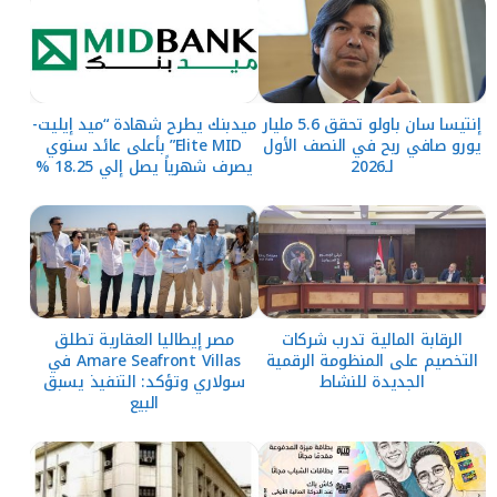
إنتيسا سان باولو تحقق 5.6 مليار
ميدبنك يطرح شهادة “ميد إيليت-
يورو صافي ربح في النصف الأول
Elite MID” بأعلى عائد سنوي
لـ2026
يصرف شهرياً يصل إلي 18.25 %
الرقابة المالية تدرب شركات
مصر إيطاليا العقارية تطلق
التخصيم على المنظومة الرقمية
Amare Seafront Villas في
الجديدة للنشاط
سولاري وتؤكد: التنفيذ يسبق
البيع