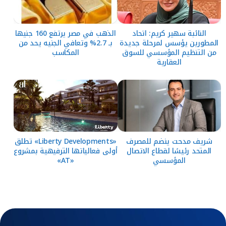
النائبة سهير كريم: اتحاد
الذهب في مصر يرتفع 160 جنيها
المطورين يؤسس لمرحلة جديدة
بـ 2.7% وتعافي الجنيه يحد من
من التنظيم المؤسسي للسوق
المكاسب
العقارية
شريف مدحت ينضم للمصرف
«Liberty Developments» تطلق
المتحد رئيسًا لقطاع الاتصال
أولى فعالياتها الترفيهية بمشروع
المؤسسي
«AT»