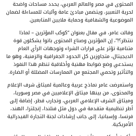
المحتوى في مصر والعالم العربي، يحدد مساحات واضحة
لحرية التعبير، ويتضمن مبادئ عامة وآليات للمساءلة لضمان
الموضوعية والشفافية وحماية ملايين المتابعين.
وقالت عامر، في مقال بعنوان “كوكب المؤثرين – لماذا
ننتظر؟!”، إن المؤثرين وصناع المحتوى باتوا يشكلون قوة
متنامية تؤثر على قرارات الشراء وتوجهات الرأي العام
الديجيتال، متجاوزين كل الحدود الجغرافية والزمنية، وهو ما
يستدعي وضع ضوابط مهنية وأخلاقية تنظم هذا النفوذ
والتأثير وتحمي المجتمع من الممارسات المضللة أو الضارة.
واستعرضت عامر نماذج عربية وعالمية لميثاق شرف الإعلام
والمحتوى، من بينها ميثاق الإعلاميين في مصر وسوريا،
وميثاق الشرف الإعلامي العربي، وتجارب قطر، إضافة إلى
أطر تنظيمية متقدمة في دول مثل فنلندا، إنجلترا، الهند،
فرنسا، وإسبانيا، إلى جانب إرشادات لجنة التجارة الفيدرالية
الأمريكية.