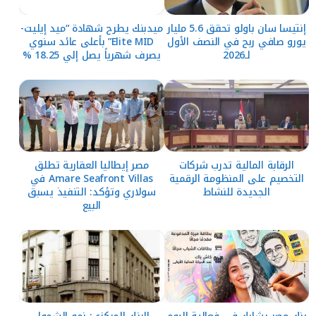
إنتيسا سان باولو تحقق 5.6 مليار
ميدبنك يطرح شهادة “ميد إيليت-
يورو صافي ربح في النصف الأول
Elite MID” بأعلى عائد سنوي
لـ2026
يصرف شهرياً يصل إلي 18.25 %
الرقابة المالية تدرب شركات
مصر إيطاليا العقارية تطلق
التخصيم على المنظومة الرقمية
Amare Seafront Villas في
الجديدة للنشاط
سولاري وتؤكد: التنفيذ يسبق
البيع