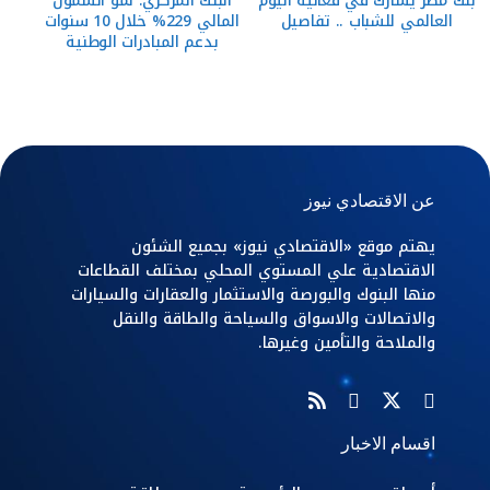
بنك مصر يشارك في فعالية اليوم
البنك المركزي: نمو الشمول
العالمي للشباب .. تفاصيل
المالي 229% خلال 10 سنوات
بدعم المبادرات الوطنية
عن الاقتصادي نيوز
يهتم موقع «الاقتصادي نيوز» بجميع الشئون
الاقتصادية علي المستوي المحلي بمختلف القطاعات
منها البنوك والبورصة والاستثمار والعقارات والسيارات
والاتصالات والاسواق والسياحة والطاقة والنقل
والملاحة والتأمين وغيرها.
اقسام الاخبار