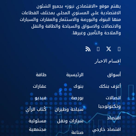
يهتم موقع «الاقتصادي نيوز» بجميع الشئون
الاقتصادية علي المستوي المحلي بمختلف القطاعات
منها البنوك والبورصة والاستثمار والعقارات والسيارات
والاتصالات والاسواق والسياحة والطاقة والنقل
والملاحة والتأمين وغيرها.
اقسام الاخبار
أسواق
الرئيسية
طاقة
أعرف بنكك
بنوك
عقارات
اتصالات
بورصة
فيديو
وتكنولوجيا
سياحة وطيران
كُتاب الرأي
اقتصاد
سيارات ونقل
مسئولية
اقتصاد خارجي
مجتمعية
صناعة