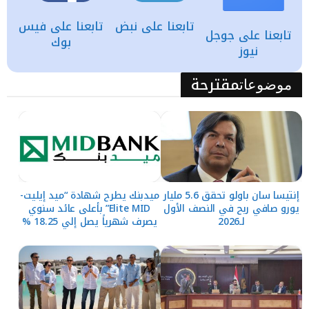
تابعنا على نبض
تابعنا على فيس
تابعنا على جوجل
بوك
نيوز
مقترحة
موضوعات
إنتيسا سان باولو تحقق 5.6 مليار
ميدبنك يطرح شهادة “ميد إيليت-
يورو صافي ربح في النصف الأول
Elite MID” بأعلى عائد سنوي
لـ2026
يصرف شهرياً يصل إلي 18.25 %