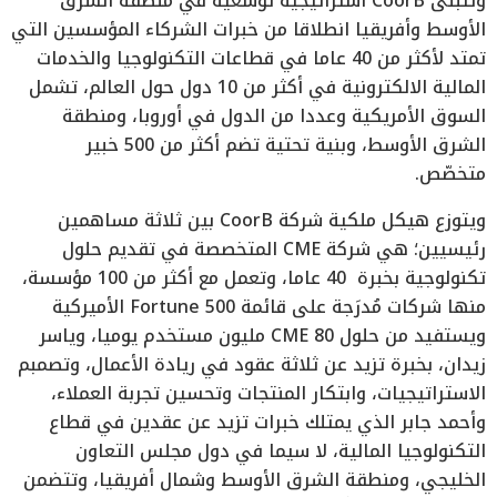
وتتبنى CoorB استراتيجية توسعية في منطقة الشرق
الأوسط وأفريقيا انطلاقا من خبرات الشركاء المؤسسين التي
تمتد لأكثر من 40 عاما في قطاعات التكنولوجيا والخدمات
المالية الالكترونية في أكثر من 10 دول حول العالم، تشمل
السوق الأمريكية وعددا من الدول في أوروبا، ومنطقة
الشرق الأوسط، وبنية تحتية تضم أكثر من 500 خبير
متخصّص.
ويتوزع هيكل ملكية شركة CoorB بين ثلاثة مساهمين
رئيسيين؛ هي شركة CME المتخصصة في تقديم حلول
تكنولوجية بخبرة 40 عاما، وتعمل مع أكثر من 100 مؤسسة،
منها شركات مُدرَجة على قائمة Fortune 500 الأميركية
ويستفيد من حلول CME 80 مليون مستخدم يوميا، وياسر
زيدان، بخبرة تزيد عن ثلاثة عقود في ريادة الأعمال، وتصمبم
الاستراتيجيات، وابتكار المنتجات وتحسين تجربة العملاء،
وأحمد جابر الذي يمتلك خبرات تزيد عن عقدين في قطاع
التكنولوجيا المالية، لا سيما في دول مجلس التعاون
الخليجي، ومنطقة الشرق الأوسط وشمال أفريقيا، وتتضمن