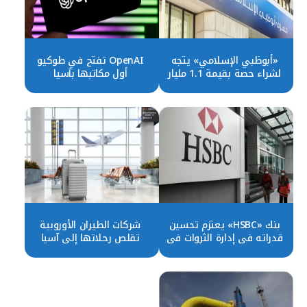
«أبوظبي الإسلامي» يتجه
OpenAI تفتح في طوكيو
لشراء حصة بقيمة 1.1 مليار
أول مكاتبها بآسيا
دولار في بنك إندونيسي
بنك «HSBC» يعتزم تحسين
شركات الطيران الأوروبية
قدراته في إدارة الثروات في
تقلص رحلاتها إلى آسيا
الصين والهند
بسبب المنافسة الخليجية