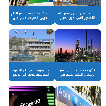
الكويت تبقي على سعر خام
«أرامكو» ترفع سعر بيع الخام
التصدير لآسيا دون تغيير
العربي الخفيف لآسيا في
في سبتمبر
سبتمبر
الكويت تخفض سعر البيع
«سومو»: سعر خام البصرة
الرسمي للنفط لآسيا في
المتوسط ​​لآسيا في يوليو
يوليو
بعلاوة 0.6 دولار للبرميل