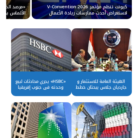
كيونت تنظم مؤتمر V-Convention 2026
لاستعراض أحدث ممارسات ريادة الأعمال
الألماس بدبي 
المسؤولة
الهيئة العامة للاستثمار و
«HSBC» يجري محادثات لبيع
جارديان جلاس يبحثان خطط
وحدته في جنوب إفريقيا
توسع الشركة في مصر
لـ«فيرست راند»