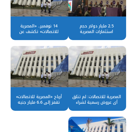
2.5 مليار دولار حجم
14 نوفمبر.. «المصرية
استثمارات المصرية
للاتصالات» تكشف عن
للاتصالات خلال 5 سنوات
قوائمها المالية
المصرية للاتصالات: لم تتلق
أرباح «المصرية للاتصالات»
أي عروض رسمية لشراء
تقفز إلى 6.6 مليار جنيه
حصة الشركة في فودافون
خلال النصف الأول
مصر