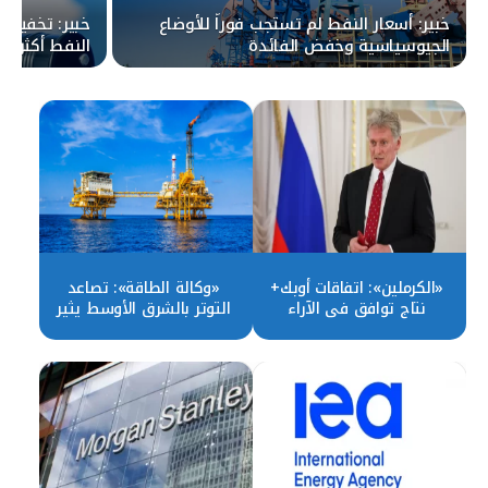
خبير: أسعار النفط لم تستجب فوراً للأوضاع
خبير: تخفيض 
الجيوسياسية وخفض الفائدة
النفط أكثر من
«الكرملين»: اتفاقات أوبك+
«وكالة الطاقة»: تصاعد
نتاج توافق في الآراء
التوتر بالشرق الأوسط يثير
مخاطر التقلب في أسواق
النفط