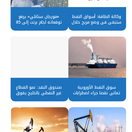
وكالة الطاقة: أسواق النفط
«مورجان ستانلي» يرفع
ستبقى في وضع مريح خلال
توقعاته لخام برنت إلى 85
2024
دولاراً في 2024
سوق النفط الأوروبية
صندوق النقد: نمو القطاع
تعاني نقصا جراء اضطرابات
غير النفطي بالخليج يفوق
البحر الأحمر
المعدلات العالمية