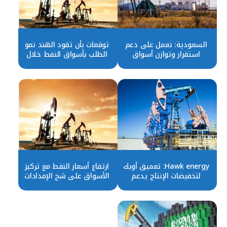
السعودية: نعمل على دعم
توقعات بأن تقود الهند نمو
استقرار وتوازن أسواق
الطلب بأسواق النفط خلال
النفط العالمية
العقدين المقبلين
Hawk energy: تعميق أوبك
ارتفاع أسعار النفط مع تركيز
لتخفيضات الإنتاج يدعم
الأسواق على شح الإمدادات
توازن الأسواق