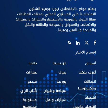
يهتم موقع «الاقتصادي نيوز» بجميع الشئون
الاقتصادية علي المستوي المحلي بمختلف القطاعات
منها البنوك والبورصة والاستثمار والعقارات والسيارات
والاتصالات والاسواق والسياحة والطاقة والنقل
والملاحة والتأمين وغيرها.
اقسام الاخبار
أسواق
الرئيسية
طاقة
أعرف بنكك
بنوك
عقارات
اتصالات
بورصة
فيديو
وتكنولوجيا
سياحة وطيران
كُتاب الرأي
اقتصاد
سيارات ونقل
مسئولية
اقتصاد خارجي
مجتمعية