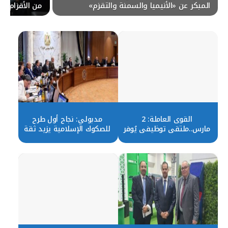
المبكر عن «الأنيميا والسمنة والتقزم»
من الأقزام
القوى العاملة: 2
مدبولي: نجاح أول طرح
مارس..ملتقى توظيفي يُوفر
للصكوك الإسلامية يزيد ثقة
1503 فرصة عمل لذوي
المستثمرين في الاقتصاد
الهمم
المصري