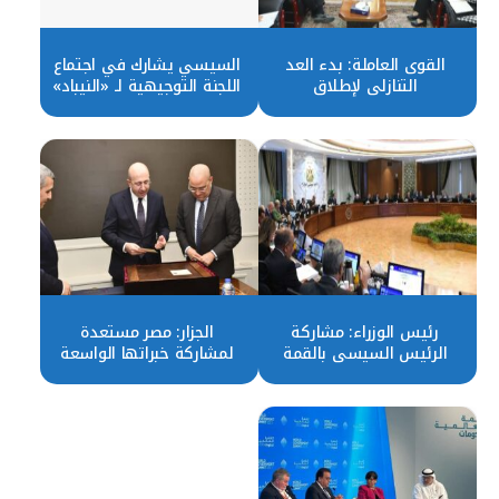
القوى العاملة: بدء العد
السيسي يشارك في اجتماع
التنازلي لإطلاق
اللجنة التوجيهية لـ «النيباد»
الاستراتيجية الوطنية
للتشغيل
رئيس الوزراء: مشاركة
الجزار: مصر مستعدة
الرئيس السيسي بالقمة
لمشاركة خبراتها الواسعة
الحكومية بدبي ناجحة بكل
في مجال التنمية العمرانية
المقاييس
مع أذربيجان