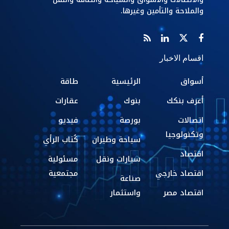
والملاحة والتأمين وغيرها.
اقسام الاخبار
أسواق
الرئيسية
طاقة
أعرف بنكك
بنوك
عقارات
اتصالات
بورصة
فيديو
وتكنولوجيا
سياحة وطيران
كُتاب الرأي
اقتصاد
سيارات ونقل
مسئولية
اقتصاد خارجي
مجتمعية
صناعة
اقتصاد مصر
واستثمار