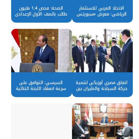
الاتحاد العربي للاستثمار
الصحة: فحص 1.4 مليون
الرياضي: معرض «سبورتس
طالب بالصف الأول الإعدادي
إكسبو 2023» دليل على
بمبادرة الكشف عن فيروس
دعم الدولة للصناعة
«سي»
الرياضية
اتفاق مصري أوزبكي لتنمية
السيسي: التوافق على
حركة السياحة والطيران بين
سرعة انعقاد اللجنة الثنائية
البلدين
المشتركة بين مصر
وأوزبكستان