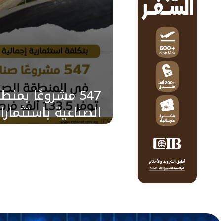
547 مشروعًا بمن
الصناعية باستثمارات 33 مليار د