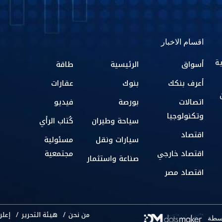
اقسام الاخبار
ية
أسواق
الرئيسية
طاقة
أعرف بنكك
بنوك
عقارات
اتصالات
بورصة
فيديو
وتكنولوجيا
سياحة وطيران
كُتاب الرأي
اقتصاد
سيارات ونقل
مسئولية
اقتصاد خارجي
مجتمعية
صناعة واستثمار
اقتصاد مصر
من نحن
هيئة التحرير
إعلن