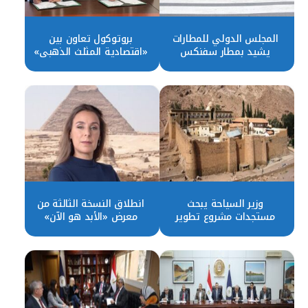
المجلس الدولي للمطارات
بروتوكول تعاون بين
يشيد بمطار سفنكس
«اقتصادية المثلث الذهبي»
الدولي
و«جهاز المشروعات الصناعية
والتعدينية»
وزير السياحة يبحث
انطلاق النسخة الثالثة من
مستجدات مشروع تطوير
معرض «الأبد هو الآن»
موقع التجلي الأعظم بسانت
بالأهرامات
كاترين