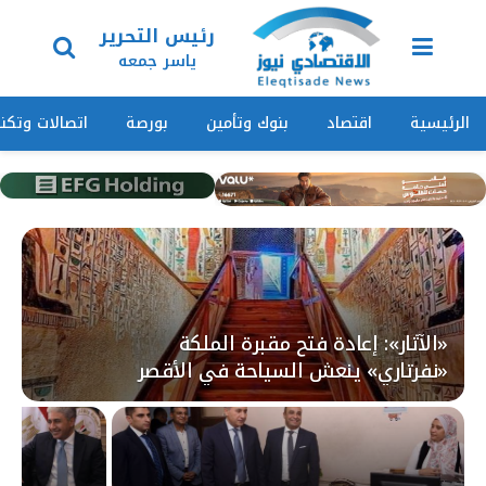
رئيس التحرير
ياسر جمعه
الرئيسية
اقتصاد
بنوك وتأمين
بورصة
اتصالات وتكنو
«الآثار»: إعادة فتح مقبرة الملكة
«نفرتاري» ينعش السياحة في الأقصر