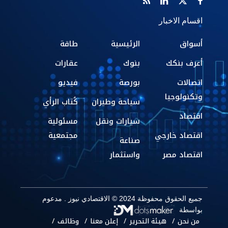
اقسام الاخبار
أسواق
الرئيسية
طاقة
أعرف بنكك
بنوك
عقارات
اتصالات
بورصة
فيديو
وتكنولوجيا
سياحة وطيران
كُتاب الرأي
اقتصاد
سيارات ونقل
مسئولية
اقتصاد خارجي
مجتمعية
صناعة
اقتصاد مصر
واستثمار
جميع الحقوق محفوظة 2024 © الاقتصادي نيوز . مدعوم
بواسطة
من نحن
هيئة التحرير
إعلن معنا
وظائف