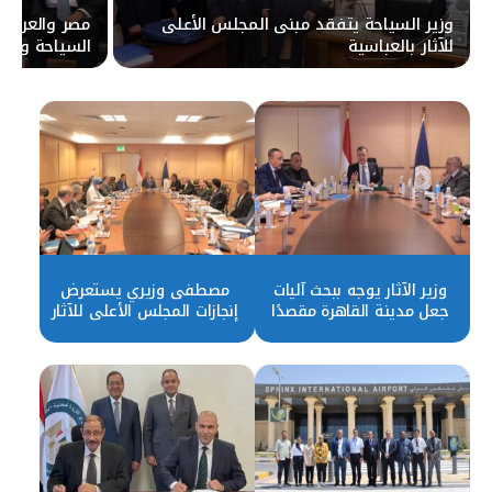
وزير السياحة يتفقد مبنى المجلس الأعلى
مصر والعراق ي
للآثار بالعباسية
السياحة والآثا
وزير الآثار يوجه ببحث آليات
مصطفى وزيري يستعرض
جعل مدينة القاهرة مقصدًا
إنجازات المجلس الأعلى للآثار
سياحيًا قائمًا بذاته