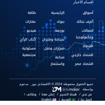
اقسام الاخبار
أسواق
الرئيسية
طاقة
أعرف بنكك
بنوك
عقارات
اتصالات
بورصة
فيديو
وتكنولوجيا
سياحة وطيران
كُتاب الرأي
اقتصاد
سيارات ونقل
مسئولية
اقتصاد خارجي
مجتمعية
صناعة
اقتصاد مصر
واستثمار
جميع الحقوق محفوظة 2024 © الاقتصادي نيوز . مدعوم
بواسطة
من نحن
هيئة التحرير
إعلن معنا
وظائف
اتصل بنا
العربية
English