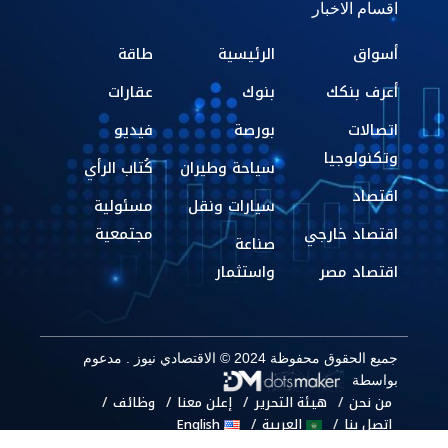
اقسام الاخبار
أسواق
الرئيسية
طاقة
أعرف بنكك
بنوك
عقارات
اتصالات
بورصة
فيديو
وتكنولوجيا
سياحة وطيران
كُتاب الرأي
اقتصاد
سيارات ونقل
مسئولية
اقتصاد خارجي
مجتمعية
صناعة
اقتصاد مصر
واستثمار
جميع الحقوق محفوظة 2024 © الاقتصادي نيوز . مدعوم
بواسطة
من نحن
هيئة التحرير
إعلن معنا
وظائف
اتصل بنا
العربية
English