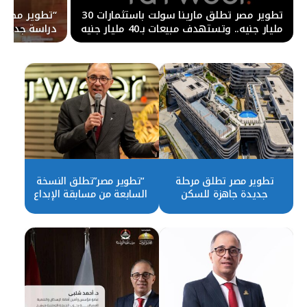
تطوير مصر تطلق مارينا سولت باستثمارات 30
مليار جنيه.. وتستهدف مبيعات بـ40 مليار جنيه
دراسة جديدة
ضمن مشروع SALT
نمو و قيمة 
تطوير مصر تطلق مرحلة
“تطوير مصر”تطلق النسخة
جديدة جاهزة للسكن
السابعة من مسابقة الإبداع
بمشروع بلومفيلدز
لتعزيز منظومة ريادة الأعمال
في مصر