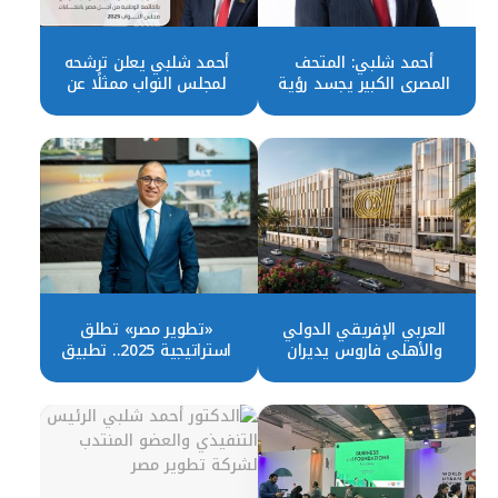
أحمد شلبي: المتحف
أحمد شلبي يعلن ترشحه
المصري الكبير يجسد رؤية
لمجلس النواب ممثلًا عن
مصر الحديثة بين الماضي
حزب الجبهة الوطنية
والمستقبل
العربي الإفريقي الدولي
«تطوير مصر» تطلق
والأهلي فاروس يديران
استراتيجية 2025.. تطبيق
برنامج توريق بـ20 مليار جنيه
قواعد الحوكمة لتحقيق
لصالح تطوير مصر
أفضل أداء