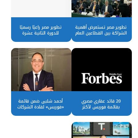
تطوير مصر تستعرض أهمية
تطوير مصر راعيًا رسميًا
الشراكة بين القطاعين العام
للدورة الثانية عشرة
والخاص في تحقيق التنمية
للمنتدى الحضري العالمي
الحضرية المستدامة
20 قائد عقاري مصري
أحمد شلبى ضمن قائمة
بقائمة فوربس لأكثر
«فوربس» لقادة الشركات
الشخصيات تأثيرًا بالشرق
العقارية الأكثر تأثيرًا
الأوسط