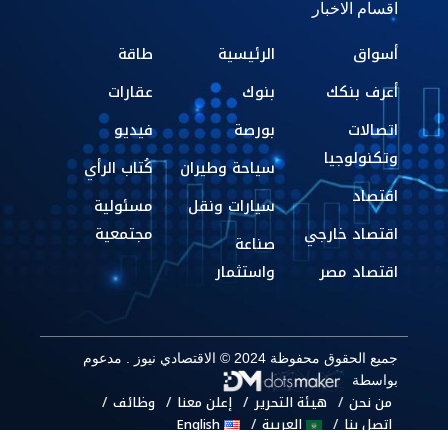
اقسام الاخبار
أسواق
الرئيسية
طاقة
أعرف بنكك
بنوك
عقارات
اتصالات
بورصة
فيديو
وتكنولوجيا
سياحة وطيران
كُتاب الرأي
اقتصاد
سيارات ونقل
مسئولية
اقتصاد خارجي
مجتمعية
صناعة
اقتصاد مصر
واستثمار
جميع الحقوق محفوظة 2024 © الاقتصادي نيوز . مدعوم
بواسطة
من نحن
هيئة التحرير
إعلن معنا
وظائف
اتصل بنا
العربية
English