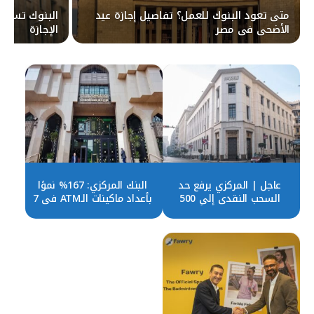
متى تعود البنوك للعمل؟ تفاصيل إجازة عيد
البنوك تستأن
الأضحى في مصر
الإجازة
عاجل | المركزي يرفع حد
البنك المركزي: 167% نموًا
السحب النقدي إلى 500
بأعداد ماكينات الـATM فى 7
ألف جنيه مؤقتًا
سنوات