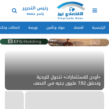
رئيس التحرير
ياسر جمعه
الرئيسية
اقتصاد
بنوك وتأمين
بورصة
اتصالات وتكنو
«أودن للاستثمارات» تتحول للربحية
وتحقق 7.82 مليون جنيه في النصف
الأول