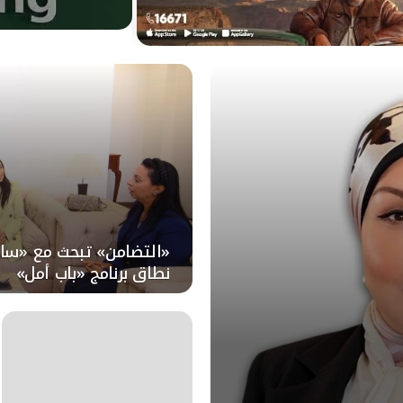
«التضامن» تبحث مع «سا
نطاق برنامج «باب أمل»