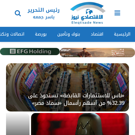
رئيس التحرير
ياسر جمعه
الرئيسية
اقتصاد
بنوك وتأمين
بورصة
اتصالات وتكنو
«ناس للاستثمارات القابضة» تستحوذ على
32.39% من أسهم رأسمال «سماد مصر»