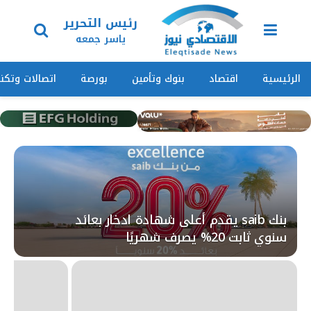
رئيس التحرير
ياسر جمعه
الرئيسية
اقتصاد
بنوك وتأمين
بورصة
اتصالات وتكنو
بنك saib يقدم أعلى شهادة ادخار بعائد
سنوي ثابت 20% يصرف شهريًا