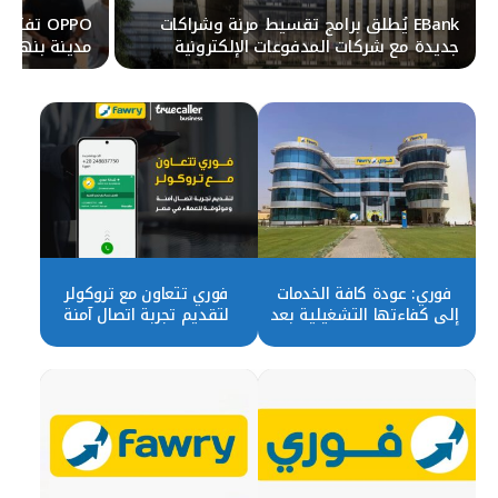
EBank يُطلق برامج تقسيط مرنة وشراكات
OPPO تف
جديدة مع شركات المدفوعات الإلكترونية
مدينة بنها
والمنصات الرقمية
فوري: عودة كافة الخدمات
فوري تتعاون مع تروكولر
إلى كفاءتها التشغيلية بعد
لتقديم تجربة اتصال آمنة
حريق سنترال رمسيس
وموثوقة للعملاء في مصر