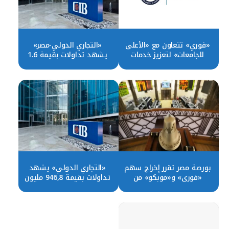
«فوري» تتعاون مع «الأعلى
«التجاري الدولي-مصر»
للجامعات» لتعزيز خدمات
يشهد تداولات بقيمة 1.6
التحصيل الإلكتروني
مليار جنيه خلال الأسبوع
الماضي
بورصة مصر تقرر إخراج سهم
«التجاري الدولي» يشهد
«فوري» و«موبكو» من
تداولات بقيمة 946,8 مليون
مؤشر الشريعة الإسلامية
جنيه خلال الأسبوع الماضي