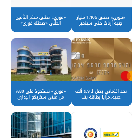
«فوري» تحقق 1.106 مليار
«فوري» تطلق منتج التأمين
جنيه أرباحًا حتى سبتمبر
الطبي «صحتك فوري»
2024
بحد ائتماني يصل لـ 9.9 ألف
«فوري» تستحوذ على 80%
جنيه..مزايا بطاقة بنك
من مبنى سفريكو الإداري
الإسكندرية الذهبية
بالقرية الذكية