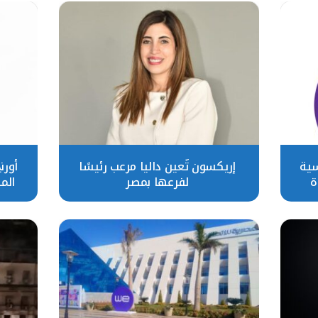
سية
إريكسون تُعين داليا مرعب رئيسًا
أورن
ة
لفرعها بمصر
المس