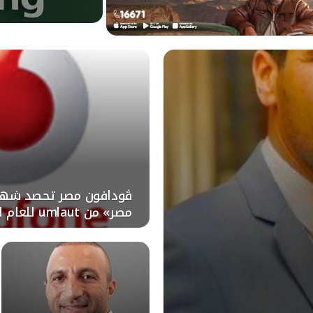
ڤودافون مصر تحصد شه
مصر» من umlaut للعام الرابع على التوالي