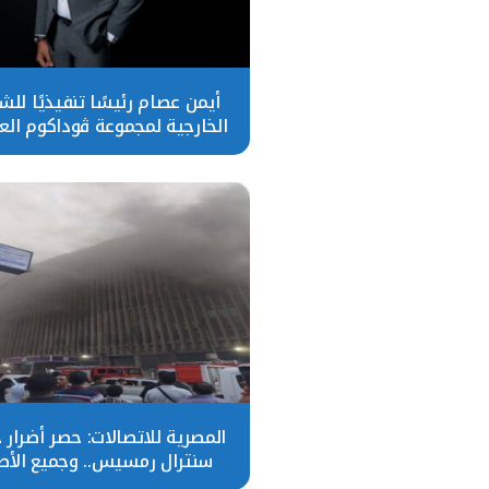
أيمن عصام رئيسًا تنفيذيًا لل
الخارجية لمجموعة ڤوداكوم العا
المصرية للاتصالات: حصر أضرار 
سنترال رمسيس.. وجميع الأص
مؤمن عليها