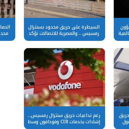
شؤون
السيطرة على حريق محدود بسنترال
الحما
لمية
رمسيس .. والمصرية للاتصالات تؤكد
محدو
استمرار الخدمات
حريق
رغم تداعيات حريق سنترال رمسيس…
ول
إشادات بخدمات CIB وفودافون وسط
توقف واسع للخدمات