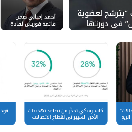
 “يترشح لعضوية
أحمد إمبابي ضمن
ل” في دورتها
قائمة فوربس لقادة
التسويق والاتصال
الأكثر تأثيرًا في
الشرق الأوسط 2026
الات”
كاسبرسكي تحذّر من تصاعد تهديدات
ڤودا
ال الربع
الأمن السيبراني لقطاع الاتصالات
خلال 2026