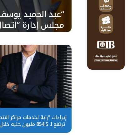
“عبد الحميد يوسف
مجلس إدارة “اتصا
الجديدة
إيرادات “راية لخدمات مراكز الاتص
ترتفع لـ 854.5 مليون جنيه خل
الأول 2026