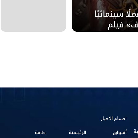
ًا سينمائيًا
ف» فيلم
مات مصر
اقسام الاخبار
ية
أسواق
الرئيسية
طاقة