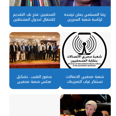
رضا المسلمي يعلن ترشحه
الصحفيين: فتح باب التقديم
لرئاسة شعبة المحررين
للانتقال لجدول المشتغلين
الاقتصاديين بنقابة
أول يناير
الصحفيين
شعبة صحفيي الاتصالات
بحضور النقيب ..تشكيل
تستنكر غياب التصريحات
مجلس شعبة صحفيي
الرسمية عن ارتفاع أسعار
الاتصالات وتكنولوجيا
الإنترنت والاتصالات
المعلومات بالصحفيين