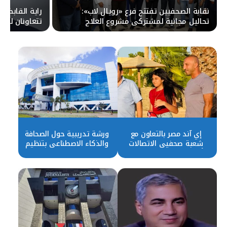
نقابة الصحفيين تفتتح فرع «رويال لاب»:
راية القابضة 
تحاليل مجانية لمشتركي مشروع العلاج
تتعاونان لتعزي
الصحفي للنقا
إي آند مصر بالتعاون مع
ورشة تدريبية حول الصحافة
شعبة صحفيي الاتصالات
والذكاء الاصطناعي بتنظيم
تُكرّم أوائل الإعدادية من
شعبة صحفي الاتصالات
أبناء الصحفيين
وإيتيدا