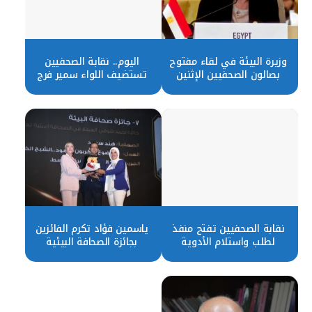
وزيرة البيئة في لقاء مفتوح
اليوم.. نقابة الصحفيين
بصالون الصحفيين الإثنين
تستضيف اللواء سمير فرج
المقبل
فى حوار مفتوح
نقابة الصحفيين تفتح منفذ
ياسمين فؤاد تكرم الفائزين
لطلب واستلام الأدوية
بجائزة الصحافة البيئية
بخصومات تصل لـ 15 و20%
لعامى ٢٠٢٢ و٢٠٢٣