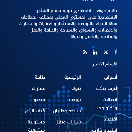
يهتم موقع «الاقتصادي نيوز» بجميع الشئون
الاقتصادية علي المستوي المحلي بمختلف القطاعات
منها البنوك والبورصة والاستثمار والعقارات والسيارات
والاتصالات والاسواق والسياحة والطاقة والنقل
والملاحة والتأمين وغيرها.
اقسام الاخبار
أسواق
الرئيسية
طاقة
أعرف بنكك
بنوك
عقارات
اتصالات
بورصة
فيديو
وتكنولوجيا
سياحة وطيران
كُتاب الرأي
اقتصاد
سيارات ونقل
مسئولية
اقتصاد خارجي
مجتمعية