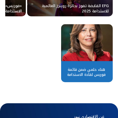
EFG القابضة تفوز بجائزة رويترز العالمية
«فوربس» تخت
للاستدامة 2025
الاستدامة في 
هناء حلمي ضمن قائمة
فوربس لقادة الاستدامة
2024
عن الاقتصادي نيوز