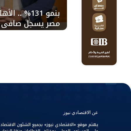
بنمو 131% ..
جنيه
عن الاقتصادي نيوز
يهتم موقع «الاقتصادي نيوز» بجميع الشئون الاقتصاد