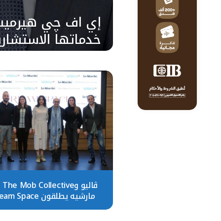
إي اف چي هيرمي
خدماتها الاستشار
العام الأولي لشر
السعودية للرعاية 
ڤاليو
مارشيه يطلقون Dream Space