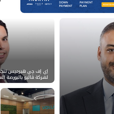
إي إف چي هيرميس تنجح ف
لشركة ڤاليو بالبورصة ال