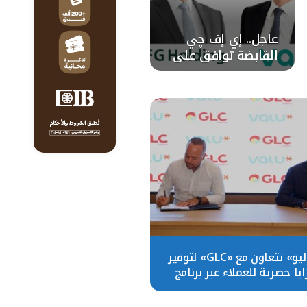
عاجل.. إي إف چي
القابضة توافق على
قيد ڤاليو بالبورصة
المصرية
«ڤاليو» تتعاون مع «GLC» لتوفير
ايا حصرية للعملاء عبر برنامج
المكافآت