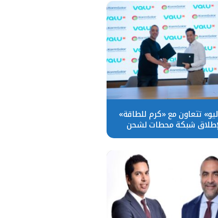
ليو» تتعاون مع «كرم للطاقة»
إطلاق شبكة محطات لشحن
ات الكهربائية في District 5