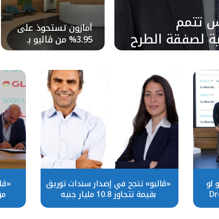
س تتمم
أمازون تستحوذ على
ية لصفقة الطرح
3.95% من ڤاليو بـ
6.041 جنيه للسهم
كة «إس إم سي
الصحية»
 وThe Mob Collective و لو
«ڤاليو» تنجح في إصدار سندات توريق
بقيمة تتجاوز 10.8 مليار جنيه
مز