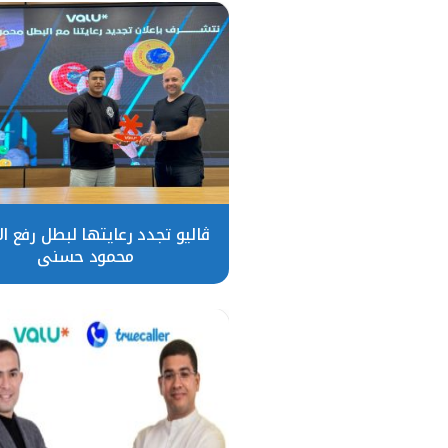
ڤاليو تجدد رعايتها لبطل رفع ال
محمود حسني