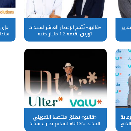
عزيز
«ڤاليو» تُتمم الإصدار العاشر لسندات
«إي 
توريق بقيمة 1.2 مليار جنيه
رعاية
«ڤاليو» تطلق منتجها التمويلي
لدفع
الجديد «Ulter» لتقديم تجارب سداد
غير مسبوقة في مصر