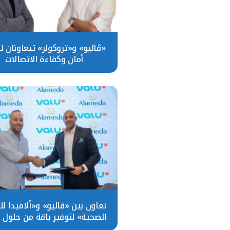
«ڤاليو» و«تروكولر» تتعاونان لت
أمان وكفاءة الاتصالات
تعاون بين «ڤاليو» و«ألاميدا لل
الصحية» لتوفير باقة من حلول ا
المرنة للمرضى