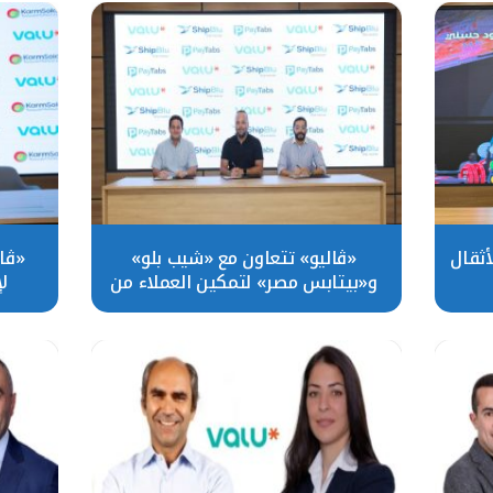
أثقال
«ڤاليو» تتعاون مع «شيب بلو»
«ڤا
و«بيتابس مصر» لتمكين العملاء من
ل
تقسيط مدفوعات التجارة الإلكترونية
السيار