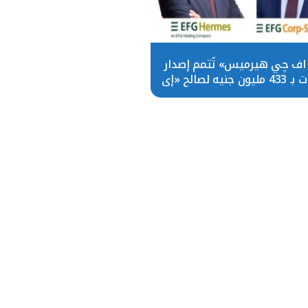
اف چي هيرميس» تُتمم إصدار
سندات بـ 433 مليون جنيه لصالح «إي
اف چي للحلول التمويلية»