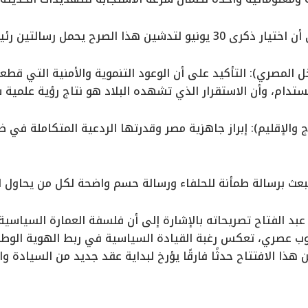
تدشين هذا الصرح يحمل رسالتين رئيسيتين:
اخل المصري): التأكيد على أن الوعود التنموية والأمنية التي قط
ام، وأن الاستقرار الذي تشهده البلاد هو نتاج رؤية علمية 
خارج والإقليم): إبراز جاهزية مصر وقدرتها الردعية المتكاملة في
يبعث برسالة طمأنة للحلفاء ورسالة حسم واضحة لكل من يحاول ا
 عبد الفتاح تصريحاته بالإشارة إلى أن فلسفة العمارة السياسية 
ب عصري، تعكس رغبة القيادة السياسية في ربط الهوية الوطنية
هذا الافتتاح حدثًا فارقًا يؤرخ لبداية عقد جديد من السيادة وال