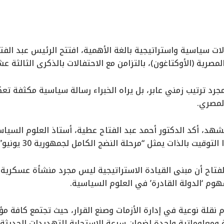
ات سياسية واستراتيجية بالغة الأهمية، افتتح الرئيس عبد الفت
صرية (الأوكتاغون)، بالتزامن مع الاحتفالات بالذكرى الثالثة عشرة لثورة
مجرد ترتيب زمني عابر، بل يراه الخبراء رسالة سياسية مكثفة
لمصري.
هد، أكد الدكتور أحمد عبد الفتاح عطية، أستاذ العلوم السياسي
وقيت بالذات يمثل “مرحلة النضج الكامل لجمهورية 30 يونيو”.
الفتاح أن مبنى القيادة الاستراتيجية ليس مجرد منشأة عسكرية
م ‘الدولة القادرة’ في العلوم السياسية.
ام نقلة نوعية في إدارة الأزمات وصنع القرار، حيث تجتمع كافة 
ومعلوماتية واحدة لضمان سرعة الاستجابة للتهديدات الحديثة 