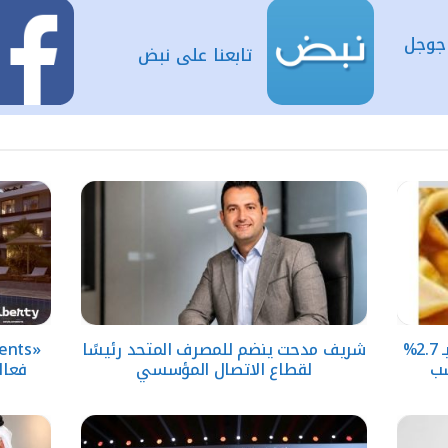
 جوجل
تابعنا على نبض
الذهب في مصر يرتفع 160 جنيها بـ 2.7%
شريف مدحت ينضم للمصرف المتحد رئيسًا
سب
لقطاع الاتصال المؤسسي
فعال