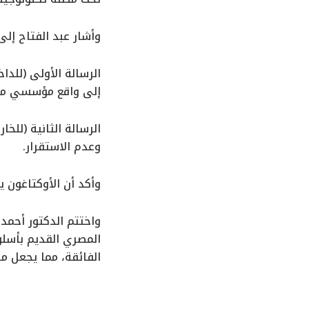
​وأشار عبد الفتاح إلى أن اختيار ذكرى 30 يونيو ل
​الرسالة الأولى (للد
إلى واقع مؤسسي مستد
​الرسالة الثانية (لل
وعدم الاستقرار.
وأكد أن الأوكتاغون 
​واختتم الدكتور أحمد
المصري القديم بأسلو
الفائقة، مما يجعل من 