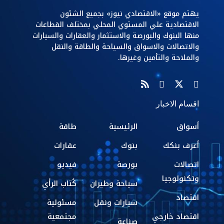
يهتم موقع «الاقتصادي نيوز» بجميع الشئون
الاقتصادية علي المستوي المحلي بمختلف القطاعات
منها البنوك والبورصة والاستثمار والعقارات والسيارات
والاتصالات والاسواق والسياحة والطاقة والنقل
والملاحة والتأمين وغيرها.
اقسام الاخبار
أسواق
الرئيسية
طاقة
أعرف بنكك
بنوك
عقارات
اتصالات
بورصة
فيديو
وتكنولوجيا
سياحة وطيران
كُتاب الرأي
اقتصاد
سيارات ونقل
مسئولية
اقتصاد خارجي
مجتمعية
صناعة