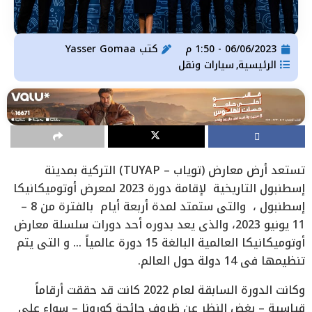
06/06/2023 - 1:50 م
كتب
Yasser Gomaa
الرئيسية
سيارات ونقل
,
تستعد أرض معارض (توياب – TUYAP) التركية بمدينة
إسطنبول التاريخية لإقامة دورة 2023 لمعرض أوتوميكانيكا
إسطنبول ، والتى ستمتد لمدة أربعة أيام بالفترة من 8 –
11 يونيو 2023، والذى يعد بدوره أحد دورات سلسلة معارض
أوتوميكانيكا العالمية البالغة 15 دورة عالمياً … و التى يتم
تنظيمها فى 14 دولة حول العالم.
وكانت الدورة السابقة لعام 2022 كانت قد حققت أرقاماً
قياسية – بغض النظر عن ظروف جائحة كورونا – سواء على