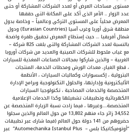
مستوى مساحات العرض أو لعدد الشركات المشاركة أو حتى
عدد الزوار .. الأمر الذى أكد على المكانة التى حققها
المعرض محلياً على المستوى التركى وعالمياً – وخاصة بدول
منطقة شرق أوربا وغرب آسيا (Eurasian Countries) ودول
شمال أفريقيا … حيث إستطاع المعرض تحقيق طفرة واضحة
بالنسبة لعدد الشركات المشاركة والتى بلغت 825 شركة –
مع غياب ملحوظ للشركات الصينية والعديد من شركات أوروبا
الغربية – والذين شاركوا بمجالات الصناعات المغذية للسيارات
، قطع الغيار، معدات الورش ومحطات الخدمة، المنتجات
البترولية ، إكسسوارات وكماليات السيارات ، الأنظمة
الأليكترونية وإدارتها، والحلول التكنولوجية وبرامج الإدارة
المتخصصة والخدمات المصاحبة ، تكنولوجيا السيارات
االكهربائية وتطبيقات تشغيلها وكذا الخدمات الإعلامية
المتخصصة….وغيرها ، فيما زادت نسبة الزيارة المتخصصة عن
34,552 زائر جاء منهم 13,802 من حول العالم والذين سجلوا
حضروهم من 141 دولة حول العالم (فيما شارك عبر تطبيقات
“أوتوميكانيكا بلس – Automechanika Istanbul Plus” عبر