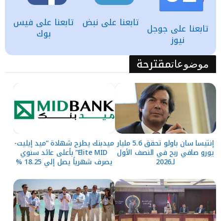
تابعنا على نبض
تابعنا على فيس
تابعنا على جوجل
بوك
نيوز
مقترحة
موضوعات
إنتيسا سان باولو تحقق 5.6 مليار
ميدبنك يطرح شهادة “ميد إيليت-
يورو صافي ربح في النصف الأول
Elite MID” بأعلى عائد سنوي
لـ2026
يصرف شهرياً يصل إلي 18.25 %