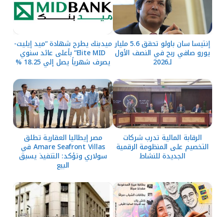
إنتيسا سان باولو تحقق 5.6 مليار
ميدبنك يطرح شهادة “ميد إيليت-
يورو صافي ربح في النصف الأول
Elite MID” بأعلى عائد سنوي
لـ2026
يصرف شهرياً يصل إلي 18.25 %
الرقابة المالية تدرب شركات
مصر إيطاليا العقارية تطلق
التخصيم على المنظومة الرقمية
Amare Seafront Villas في
الجديدة للنشاط
سولاري وتؤكد: التنفيذ يسبق
البيع