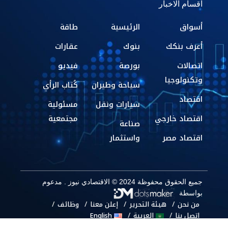
اقسام الاخبار
أسواق
الرئيسية
طاقة
أعرف بنكك
بنوك
عقارات
اتصالات
بورصة
فيديو
وتكنولوجيا
سياحة وطيران
كُتاب الرأي
اقتصاد
سيارات ونقل
مسئولية
اقتصاد خارجي
مجتمعية
صناعة
اقتصاد مصر
واستثمار
جميع الحقوق محفوظة 2024 © الاقتصادي نيوز . مدعوم
بواسطة
من نحن
هيئة التحرير
إعلن معنا
وظائف
اتصل بنا
العربية
English