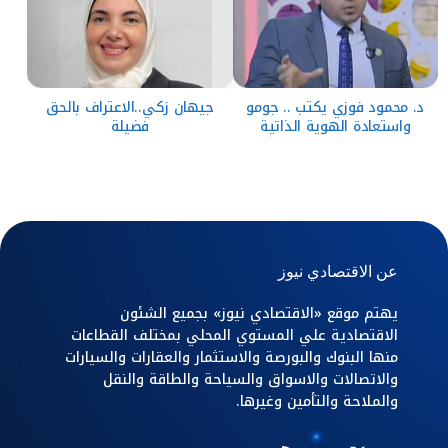
د. محمود فوزي يكتب .. جومو
جيهان زكي..الاعتراف بالحق
واستعادة الهوية الذاتية
فضيلة
عن الاقتصادي نيوز
يهتم موقع «الاقتصادي نيوز» بجميع الشئون
الاقتصادية علي المستوي المحلي بمختلف القطاعات
منها البنوك والبورصة والاستثمار والعقارات والسيارات
والاتصالات والاسواق والسياحة والطاقة والنقل
والملاحة والتأمين وغيرها.