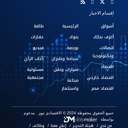
اقسام الاخبار
أسواق
الرئيسية
طاقة
أعرف بنكك
بنوك
عقارات
اتصالات
بورصة
فيديو
وتكنولوجيا
سياحة وطيران
كُتاب الرأي
اقتصاد
سيارات ونقل
مسئولية
اقتصاد خارجي
مجتمعية
صناعة
اقتصاد مصر
واستثمار
جميع الحقوق محفوظة 2024 © الاقتصادي نيوز . مدعوم
بواسطة
من نحن
هيئة التحرير
إعلن معنا
وظائف