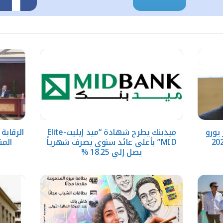
حقق 5.6 مليار يورو
ميدبنك يطرح شهادة “ميد إيليت-Elite
الرقابة
MID” بأعلى عائد سنوي يصرف شهرياً
المن
يصل إلي 18.25 %