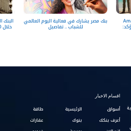
قارية تطلق Amare
بنك مصر يشارك في فعالية اليوم العالمي
وتؤكد:
للشباب .. تفاصيل
خلال 10 سنوات بدعم المبادرات الوطنية
اقسام الاخبار
ية
أسواق
الرئيسية
طاقة
أعرف بنكك
بنوك
عقارات