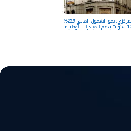
البنك المركزي: نمو الشمول المالي 229%