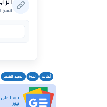
الرا
انسخ ال
أعلاف
الذرة
السيد القصير
تابعنا على
نيوز