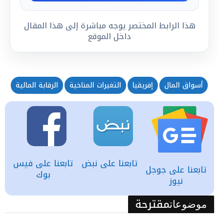
هذا الرابط المختصر يوجه مباشرة إلى هذا المقال
داخل الموقع
أسواق المال
إفريقيا
التغيرات المناخية
الرقابة المالية
را
تابعنا على نبض
تابعنا على فيس
تابعنا على جوجل
بوك
نيوز
مقترحة
موضوعات