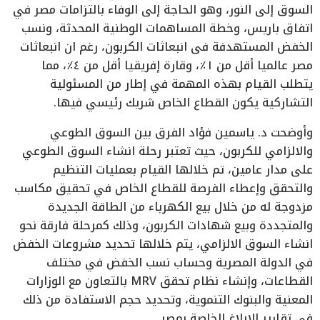
السوق إلى النور، وهو الحاجة إلى الوفاء بالتزامات مصر في
اتفاق باريس، وخطة المساهمات الوطنية المحدثة، ونسب
الخفض المستهدفة فى انبعاثات الكربون، رغم ان انبعاثات
مصر عالميا أقل من ١٪، وقارة إفريقيا أقل من ٤٪، مما
يتطلب القيام بهذه المهمة في إطار من المسئولية
التشاركية يكون القطاع الخاص شريك رئيسي فيها.
وأوضحت د. ياسمين فؤاد الفرق بين السوق الطوعي
والالزامي للكربون، حيث تعتبر رحلة انشاء السوق الطوعي
على مدار عامين، تم خلالها القيام بعمليات التنظيم
والتحقق وإعطاء الفرصة للقطاع الخاص في تحقيق مكاسب
مزدوجة له من خلال بيع الكهرباء من الطاقة الجديدة
والمتجددة وبيع شهادات الكربون، وذلك كمرحلة فارقة نحو
انشاء السوق الالزامي، يتم خلالها تحديد مشروعات الخفض
في الدولة المصرية وحساب نسب الخفض في مختلف
القطاعات، وإنشاء نظام تحقق MRV بالتعاون مع الوزارات
المعنية والبنوك التنموية، وتحديد حجم الاستفادة من ذلك
في تقارير الابلاغ الخاصة بمصر.