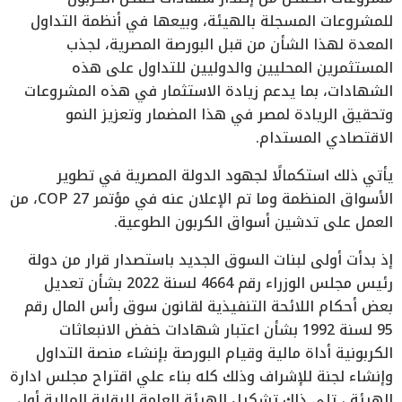
للمشروعات المسجلة بالهيئة، وبيعها في أنظمة التداول
المعدة لهذا الشأن من قبل البورصة المصرية، لجذب
المستثمرين المحليين والدوليين للتداول على هذه
الشهادات، بما يدعم زيادة الاستثمار في هذه المشروعات
وتحقيق الريادة لمصر في هذا المضمار وتعزيز النمو
الاقتصادي المستدام.
يأتي ذلك استكمالًا لجهود الدولة المصرية في تطوير
الأسواق المنظمة وما تم الإعلان عنه في مؤتمر COP 27، من
العمل على تدشين أسواق الكربون الطوعية.
إذ بدأت أولى لبنات السوق الجديد باستصدار قرار من دولة
رئيس مجلس الوزراء رقم 4664 لسنة 2022 بشأن تعديل
بعض أحكام اللائحة التنفيذية لقانون سوق رأس المال رقم
95 لسنة 1992 بشأن اعتبار شهادات خفض الانبعاثات
الكربونية أداة مالية وقيام البورصة بإنشاء منصة التداول
وإنشاء لجنة للإشراف وذلك كله بناء علي اقتراح مجلس ادارة
الهيئة ، تلي ذلك تشكيل الهيئة العامة للرقابة المالية أول