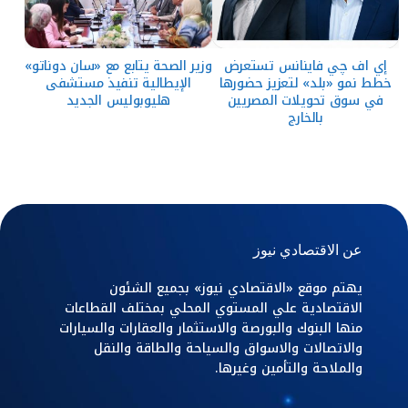
إي اف چي فاينانس تستعرض
وزير الصحة يتابع مع «سان دوناتو»
خطط نمو «بلد» لتعزيز حضورها
الإيطالية تنفيذ مستشفى
في سوق تحويلات المصريين
هليوبوليس الجديد
بالخارج
عن الاقتصادي نيوز
يهتم موقع «الاقتصادي نيوز» بجميع الشئون
الاقتصادية علي المستوي المحلي بمختلف القطاعات
منها البنوك والبورصة والاستثمار والعقارات والسيارات
والاتصالات والاسواق والسياحة والطاقة والنقل
والملاحة والتأمين وغيرها.