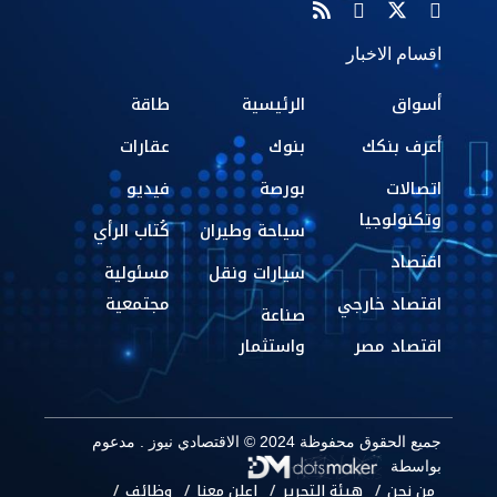
اقسام الاخبار
أسواق
الرئيسية
طاقة
أعرف بنكك
بنوك
عقارات
اتصالات
بورصة
فيديو
وتكنولوجيا
سياحة وطيران
كُتاب الرأي
اقتصاد
سيارات ونقل
مسئولية
اقتصاد خارجي
مجتمعية
صناعة
اقتصاد مصر
واستثمار
جميع الحقوق محفوظة 2024 © الاقتصادي نيوز . مدعوم
بواسطة
من نحن
هيئة التحرير
إعلن معنا
وظائف