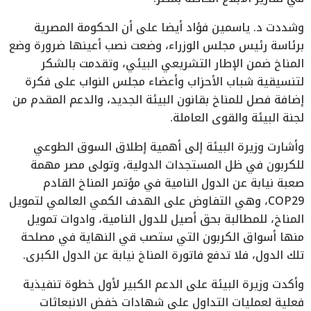
وشددت د. ياسمين فؤاد أيضا على أن الحكومة المصرية
برئاسة رئيس مجلس الوزراء، وضعت نصب أعينها ضرورة وضع
المناخ ضمن الإطار التشريعي البيئي، وتقدمت بالشكر
لتنسيقية شباب الأحزاب وأعضاء مجلس النواب على فكرة
إضافة فصل للمناخ بقانون البيئة الجديد، والدعم المقدم من
لجنة البيئة والقوى العاملة.
وأشارت وزيرة البيئة إلى أهمية إطلاق السوق الطوعي
للكربون في ظل المستجدات الدولية، وتولى مصر مهمة
صعبة نيابة عن الدول النامية في مؤتمر المناخ القادم
COP29، وهي التفاوض على الهدف الكمي العالمي لتمويل
المناخ، للمطالبة بحق أصيل للدول النامية، وادوات تمويل
منها أسواق الكربون التي ستصب قي النهاية في مصلحة
تلك الدول، فلا تدفع فاتورة المناخ نيابة عن الدول الكبرى.
وأكدت وزيرة البيئة على الدعم الكبير لأول خطوة تنفيذية
فعلية لعمليات التداول على شهادات خفض الانبعاثات