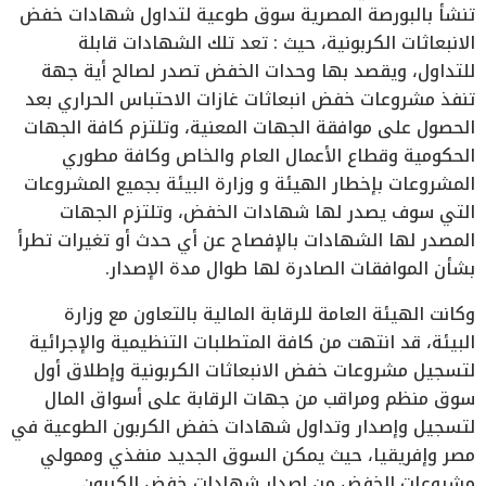
تنشأ بالبورصة المصرية سوق طوعية لتداول شهادات خفض
الانبعاثات الكربونية، حيث : تعد تلك الشهادات قابلة
للتداول، ويقصد بها وحدات الخفض تصدر لصالح أية جهة
تنفذ مشروعات خفض انبعاثات غازات الاحتباس الحراري بعد
الحصول على موافقة الجهات المعنية، وتلتزم كافة الجهات
الحكومية وقطاع الأعمال العام والخاص وكافة مطوري
المشروعات بإخطار الهيئة و وزارة البيئة بجميع المشروعات
التي سوف يصدر لها شهادات الخفض، وتلتزم الجهات
المصدر لها الشهادات بالإفصاح عن أي حدث أو تغيرات تطرأ
بشأن الموافقات الصادرة لها طوال مدة الإصدار.
وكانت الهيئة العامة للرقابة المالية بالتعاون مع وزارة
البيئة، قد انتهت من كافة المتطلبات التنظيمية والإجرائية
لتسجيل مشروعات خفض الانبعاثات الكربونية وإطلاق أول
سوق منظم ومراقب من جهات الرقابة على أسواق المال
لتسجيل وإصدار وتداول شهادات خفض الكربون الطوعية في
مصر وإفريقيا، حيث يمكن السوق الجديد منفذي وممولي
مشروعات الخفض من إصدار شهادات خفض الكربون