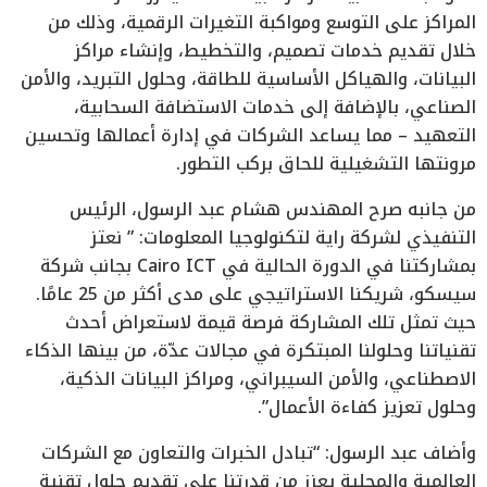
المراكز على التوسع ومواكبة التغيرات الرقمية، وذلك من
خلال تقديم خدمات تصميم، والتخطيط، وإنشاء مراكز
البيانات، والهياكل الأساسية للطاقة، وحلول التبريد، والأمن
الصناعي، بالإضافة إلى خدمات الاستضافة السحابية،
التعهيد – مما يساعد الشركات في إدارة أعمالها وتحسين
مرونتها التشغيلية للحاق بركب التطور.
من جانبه صرح المهندس هشام عبد الرسول، الرئيس
التنفيذي لشركة راية لتكنولوجيا المعلومات: ” نعتز
بمشاركتنا في الدورة الحالية في Cairo ICT بجانب شركة
سيسكو، شريكنا الاستراتيجي على مدى أكثر من 25 عامًا.
حيث تمثل تلك المشاركة فرصة قيمة لاستعراض أحدث
تقنياتنا وحلولنا المبتكرة في مجالات عدّة، من بينها الذكاء
الاصطناعي، والأمن السيبراني، ومراكز البيانات الذكية،
وحلول تعزيز كفاءة الأعمال”.
وأضاف عبد الرسول: “تبادل الخبرات والتعاون مع الشركات
العالمية والمحلية يعزز من قدرتنا على تقديم حلول تقنية