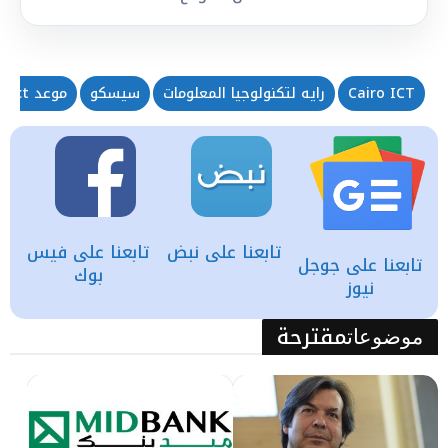
Cairo ICT
رايه لتكنولوجيا المعلومات
سيسكو
موعد cairo ict
تابعنا على نبض
تابعنا على فيس
تابعنا على جوجل
بوك
نيوز
مقترحة
موضوعات