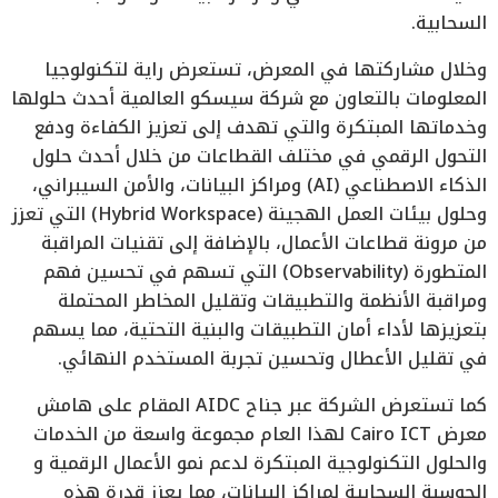
السحابية.
وخلال مشاركتها في المعرض، تستعرض راية لتكنولوجيا
المعلومات بالتعاون مع شركة سيسكو العالمية أحدث حلولها
وخدماتها المبتكرة والتي تهدف إلى تعزيز الكفاءة ودفع
التحول الرقمي في مختلف القطاعات من خلال أحدث حلول
الذكاء الاصطناعي (AI) ومراكز البيانات، والأمن السيبراني،
وحلول بيئات العمل الهجينة (Hybrid Workspace) التي تعزز
من مرونة قطاعات الأعمال، بالإضافة إلى تقنيات المراقبة
المتطورة (Observability) التي تسهم في تحسين فهم
ومراقبة الأنظمة والتطبيقات وتقليل المخاطر المحتملة
بتعزيزها لأداء أمان التطبيقات والبنية التحتية، مما يسهم
في تقليل الأعطال وتحسين تجربة المستخدم النهائي.
كما تستعرض الشركة عبر جناح AIDC المقام على هامش
معرض Cairo ICT لهذا العام مجموعة واسعة من الخدمات
والحلول التكنولوجية المبتكرة لدعم نمو الأعمال الرقمية و
الحوسبة السحابية لمراكز البيانات، مما يعزز قدرة هذه