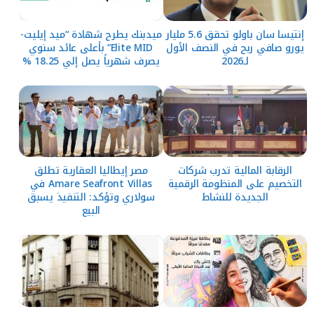
إنتيسا سان باولو تحقق 5.6 مليار
ميدبنك يطرح شهادة “ميد إيليت-
يورو صافي ربح في النصف الأول
Elite MID” بأعلى عائد سنوي
لـ2026
يصرف شهرياً يصل إلي 18.25 %
الرقابة المالية تدرب شركات
مصر إيطاليا العقارية تطلق
التخصيم على المنظومة الرقمية
Amare Seafront Villas في
الجديدة للنشاط
سولاري وتؤكد: التنفيذ يسبق
البيع