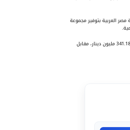
 مصر العربية بتوفير مجموعة
ية.
وكان “بيتك” قد أعلن ارتفاع أرباحه خلال النصف الأول من عام 2024 بنسبة 2.3% عند 341.18 مليون دينار، مقابل