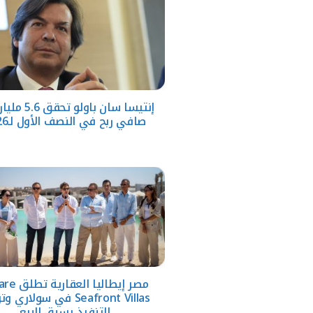
إنتيسا سان باولو ت
صافي ربح في النصف الأول لـ2026
مصر إيطاليا الع
Seafront Villas في سولاري 
التنفيذ يسبق البيع