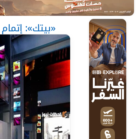
«بيتك»: إتمام