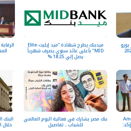
حقق 5.6 مليار يورو
ميدبنك يطرح شهادة “ميد إيليت-Elite
الرقابة
MID” بأعلى عائد سنوي يصرف شهرياً
المن
يصل إلي 18.25 %
قارية تطلق Amare
بنك مصر يشارك في فعالية اليوم العالمي
وتؤكد:
للشباب .. تفاصيل
خلال 10 سنوات بدعم المبادرات الوطنية