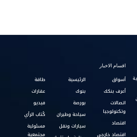
اقسام الاخبار
ية
أسواق
الرئيسية
طاقة
أعرف بنكك
بنوك
عقارات
اتصالات
بورصة
فيديو
وتكنولوجيا
سياحة وطيران
كُتاب الرأي
اقتصاد
سيارات ونقل
مسئولية
اقتصاد خارجي
مجتمعية